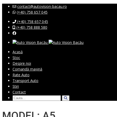
contact@autovision-bacau.ro
(+40) 758 657 045
(+40) 758 657 045
(+40) 758 888 580
Acasă
Stoc
Despre noi
Comandă mașină
Rate Auto
Transport Auto
Stiri
Contact
MODEL: A5