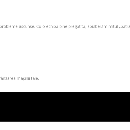
i probleme ascunse. Cu o echipă bine pregătită, spulberăm mitul „bătrâ
vânzarea mașinii tale.