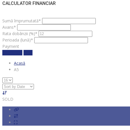
CALCULATOR FINANCIAR
Sumă împrumutată*
Avans*
Rata dobânzii (%)*
Perioada (lună)*
Payment
Calculează
clear
Acasă
A5
SOLD