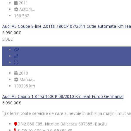
2011
Autom...
166 562
Audi A5 Coupe S-line 2.0Tfsi 180CP 07/2011 Cutie automata Km re
6.990,00
€
SOLD
2010
Manua...
189305 km
Audi A5 Cabrio 1.8Tfsi 160CP 08/2010 Km reali Euro5 Germania!
6.990,00
€
Îți oferim toate serviciile de care ai nevoie în achiziția mașinii mult
DN2 860 E85, Nicolae Bălcescu 607355, Bacău
0758 657 045/ 0758 888 580