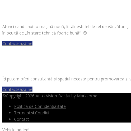
CAUȚI O MAȘINĂ?
Atunci când cauți o mașină nouă, întâlnești fel de fel de vânzători ș
înlocuită de „în stare tehnică foarte bună”.
😊
Contactează-ne
VREI SĂ VINZI O MAȘINĂ?
Îți putem oferi consultanță și spațiul necesar pentru promovarea și 
Contactează-ne
©Copyright 2026
Auto Vision Bacău
by
Marksome
Politica de Confidențialitate
Termeni și Condiții
Contact
Vehicle added!