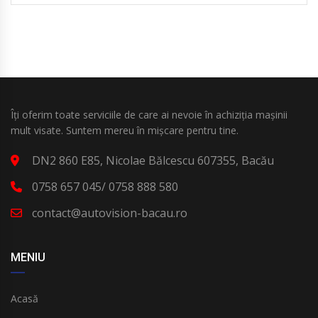
Îți oferim toate serviciile de care ai nevoie în achiziția mașinii
mult visate. Suntem mereu în mișcare pentru tine.
DN2 860 E85, Nicolae Bălcescu 607355, Bacău
0758 657 045/ 0758 888 580
contact@autovision-bacau.ro
MENIU
Acasă