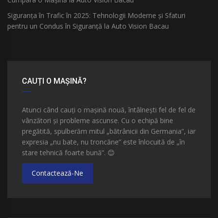
Siguranța în Trafic în 2025: Tehnologii Moderne și Sfaturi
pentru un Condus în Siguranță la Auto Vision Bacau
CAUȚI O MAȘINĂ?
Atunci când cauți o mașină nouă, întâlnești fel de fel de
vânzători și probleme ascunse. Cu o echipă bine
pregătită, spulberăm mitul „bătrânicii din Germania”, iar
expresia „nu bate, nu troncăne” este înlocuită de „în
stare tehnică foarte bună”.
😊
Contactează-Ne