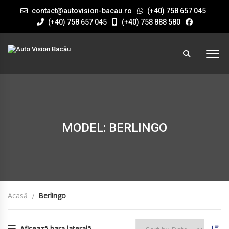
contact@autovision-bacau.ro
(+40) 758 657 045
(+40) 758 657 045
(+40) 758 888 580
MODEL: BERLINGO
Acasă
Berlingo
Afișează bara laterală