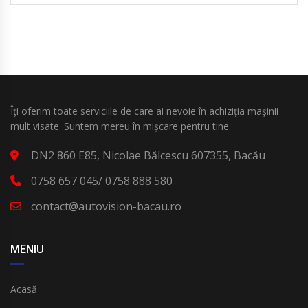
Îți oferim toate serviciile de care ai nevoie în achiziția mașinii
mult visate. Suntem mereu în mișcare pentru tine.
DN2 860 E85, Nicolae Bălcescu 607355, Bacău
0758 657 045/ 0758 888 580
contact@autovision-bacau.ro
MENIU
Acasă