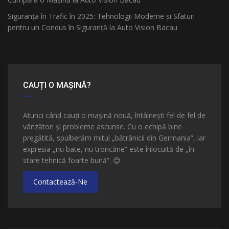
Siguranța în Trafic în 2025: Tehnologii Moderne și Sfaturi
pentru un Condus în Siguranță la Auto Vision Bacau
CAUȚI O MAȘINĂ?
Atunci când cauți o mașină nouă, întâlnești fel de fel de
vânzători și probleme ascunse. Cu o echipă bine
pregătită, spulberăm mitul „bătrânicii din Germania”, iar
expresia „nu bate, nu troncăne” este înlocuită de „în
stare tehnică foarte bună”.
😊
Contactează-Ne