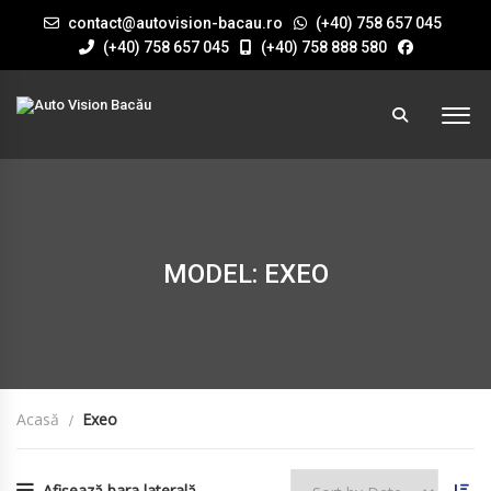
contact@autovision-bacau.ro
(+40) 758 657 045
(+40) 758 657 045
(+40) 758 888 580
MODEL: EXEO
Acasă
Exeo
Afișează bara laterală