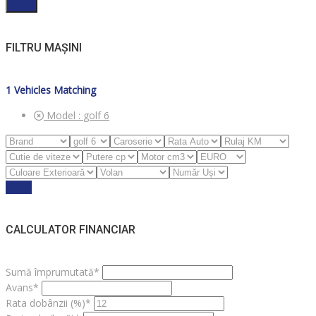
Filter
FILTRU MAȘINI
1
Vehicles Matching
Model :
golf 6
Reset
CALCULATOR FINANCIAR
Sumă împrumutată*
Avans*
Rata dobânzii (%)*