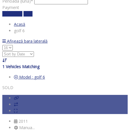
Perioada (lună)*
Payment
Calculează
clear
Acasă
golf 6
Afișează bara laterală
1
Vehicles Matching
Model :
golf 6
SOLD
2011
Manua...