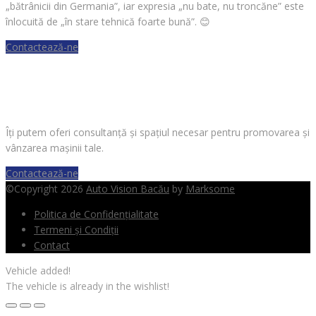
„bătrânicii din Germania”, iar expresia „nu bate, nu troncăne” este
înlocuită de „în stare tehnică foarte bună”.
😊
Contactează-ne
VREI SĂ VINZI O MAȘINĂ?
Îți putem oferi consultanță și spațiul necesar pentru promovarea și
vânzarea mașinii tale.
Contactează-ne
©Copyright 2026
Auto Vision Bacău
by
Marksome
Politica de Confidențialitate
Termeni și Condiții
Contact
Vehicle added!
The vehicle is already in the wishlist!