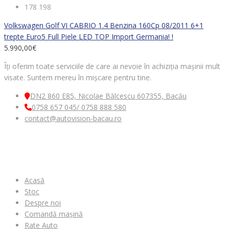
178 198
Volkswagen Golf VI CABRIO 1.4 Benzina 160Cp 08/2011 6+1
trepte Euro5 Full Piele LED TOP Import Germania! !
5.990,00
€
Îți oferim toate serviciile de care ai nevoie în achiziția mașinii mult
visate. Suntem mereu în mișcare pentru tine.
DN2 860 E85, Nicolae Bălcescu 607355, Bacău
0758 657 045/ 0758 888 580
contact@autovision-bacau.ro
MENIU
Acasă
Stoc
Despre noi
Comandă mașină
Rate Auto