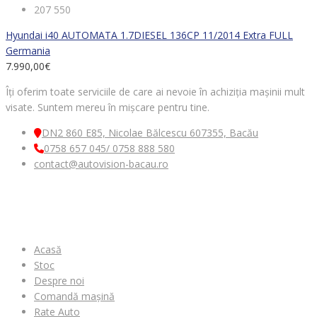
207 550
Hyundai i40 AUTOMATA 1.7DIESEL 136CP 11/2014 Extra FULL
Germania
7.990,00
€
Îți oferim toate serviciile de care ai nevoie în achiziția mașinii mult
visate. Suntem mereu în mișcare pentru tine.
DN2 860 E85, Nicolae Bălcescu 607355, Bacău
0758 657 045/ 0758 888 580
contact@autovision-bacau.ro
MENIU
Acasă
Stoc
Despre noi
Comandă mașină
Rate Auto