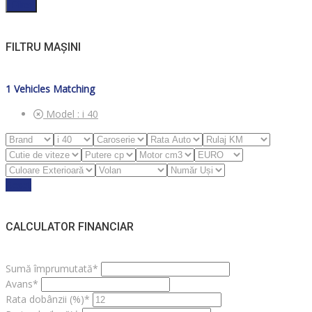
Filter
FILTRU MAȘINI
1
Vehicles Matching
Model :
i 40
Reset
CALCULATOR FINANCIAR
Sumă împrumutată*
Avans*
Rata dobânzii (%)*