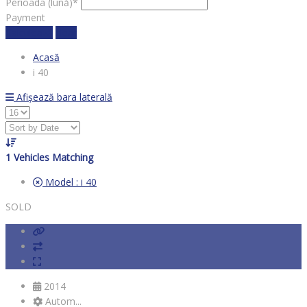
Perioada (lună)*
Payment
Calculează
clear
Acasă
i 40
Afișează bara laterală
1
Vehicles Matching
Model :
i 40
SOLD
2014
Autom...