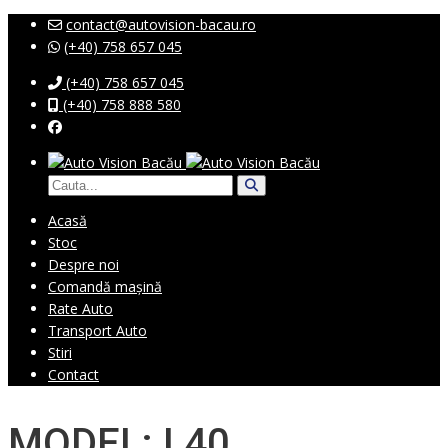
contact@autovision-bacau.ro
(+40) 758 657 045
(+40) 758 657 045
(+40) 758 888 580
Acasă
Stoc
Despre noi
Comandă mașină
Rate Auto
Transport Auto
Stiri
Contact
MODEL: I 40