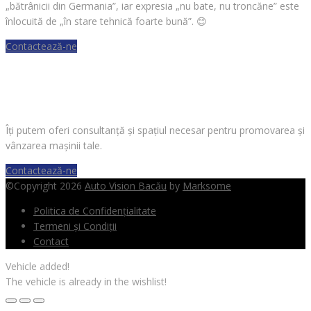
„bătrânicii din Germania”, iar expresia „nu bate, nu troncăne” este
înlocuită de „în stare tehnică foarte bună”.
😊
Contactează-ne
VREI SĂ VINZI O MAȘINĂ?
Îți putem oferi consultanță și spațiul necesar pentru promovarea și
vânzarea mașinii tale.
Contactează-ne
©Copyright 2026
Auto Vision Bacău
by
Marksome
Politica de Confidențialitate
Termeni și Condiții
Contact
Vehicle added!
The vehicle is already in the wishlist!