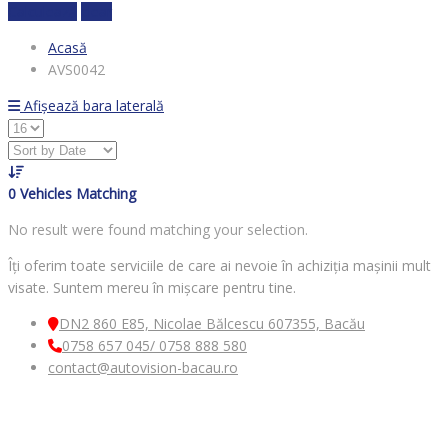
Calculează
clear
Acasă
AVS0042
Afișează bara laterală
0
Vehicles Matching
No result were found matching your selection.
Îți oferim toate serviciile de care ai nevoie în achiziția mașinii mult
visate. Suntem mereu în mișcare pentru tine.
DN2 860 E85, Nicolae Bălcescu 607355, Bacău
0758 657 045/ 0758 888 580
contact@autovision-bacau.ro
MENIU