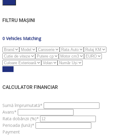
Filter
FILTRU MAȘINI
0
Vehicles Matching
Reset
CALCULATOR FINANCIAR
Sumă împrumutată*
Avans*
Rata dobânzii (%)*
Perioada (lună)*
Payment