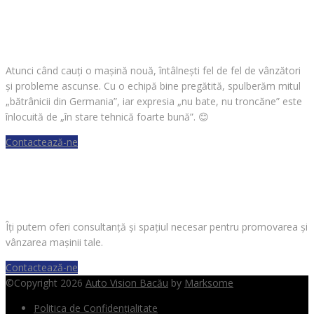
CAUȚI O MAȘINĂ?
Atunci când cauți o mașină nouă, întâlnești fel de fel de vânzători
și probleme ascunse. Cu o echipă bine pregătită, spulberăm mitul
„bătrânicii din Germania”, iar expresia „nu bate, nu troncăne” este
înlocuită de „în stare tehnică foarte bună”.
😊
Contactează-ne
VREI SĂ VINZI O MAȘINĂ?
Îți putem oferi consultanță și spațiul necesar pentru promovarea și
vânzarea mașinii tale.
Contactează-ne
©Copyright 2026
Auto Vision Bacău
by
Marksome
Politica de Confidențialitate