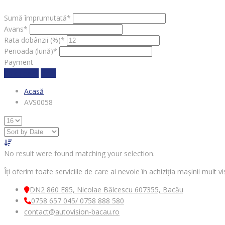
Sumă împrumutată*
Avans*
Rata dobânzii (%)*
Perioada (lună)*
Payment
Calculează
clear
Acasă
AVS0058
No result were found matching your selection.
Îți oferim toate serviciile de care ai nevoie în achiziția mașinii mult
DN2 860 E85, Nicolae Bălcescu 607355, Bacău
0758 657 045/ 0758 888 580
contact@autovision-bacau.ro