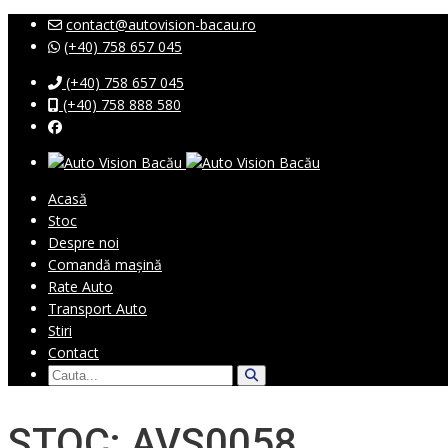
contact@autovision-bacau.ro
(+40) 758 657 045
(+40) 758 657 045
(+40) 758 888 580
Acasă
Stoc
Despre noi
Comandă mașină
Rate Auto
Transport Auto
Stiri
Contact
STOC: AVS0058