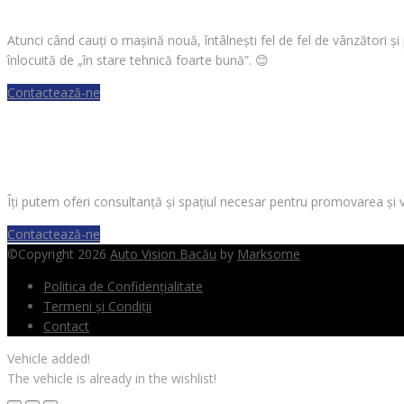
Atunci când cauți o mașină nouă, întâlnești fel de fel de vânzători ș
înlocuită de „în stare tehnică foarte bună”.
😊
Contactează-ne
VREI SĂ VINZI O MAȘINĂ?
Îți putem oferi consultanță și spațiul necesar pentru promovarea și 
Contactează-ne
©Copyright 2026
Auto Vision Bacău
by
Marksome
Politica de Confidențialitate
Termeni și Condiții
Contact
Vehicle added!
The vehicle is already in the wishlist!