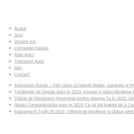
MENIU
Acasă
Stoc
Despre noi
Comandă mașină
Rate Auto
Transport Auto
Stiri
Contact
Autovision Bacău – Parc Auto cu Mașini Rulate, Garanție și Fi
Tendințele de Design Auto în 2025: Inovații și Stiluri Moderne
Sfaturi de Întreținere Preventivă pentru Mașina Ta în 2025: Gh
Ghidul Cumpărătorului Auto în 2025: Ce să Știi înainte de a 
Siguranța în Trafic în 2025: Tehnologii Moderne și Sfaturi pen
CAUȚI O MAȘINĂ?