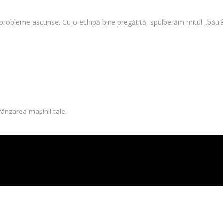
i probleme ascunse. Cu o echipă bine pregătită, spulberăm mitul „bătrâ
vânzarea mașinii tale.