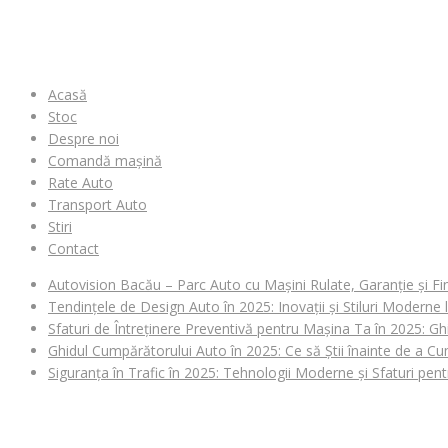
MENIU
Acasă
Stoc
Despre noi
Comandă mașină
Rate Auto
Transport Auto
Stiri
Contact
Autovision Bacău – Parc Auto cu Mașini Rulate, Garanție și Fi
Tendințele de Design Auto în 2025: Inovații și Stiluri Moderne
Sfaturi de Întreținere Preventivă pentru Mașina Ta în 2025: Gh
Ghidul Cumpărătorului Auto în 2025: Ce să Știi înainte de a 
Siguranța în Trafic în 2025: Tehnologii Moderne și Sfaturi pen
CAUȚI O MAȘINĂ?