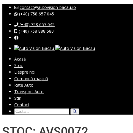
contact@autovision-bacau.ro
(+40) 758 657 045
(+40) 758 657 045
(+40) 758 888 580
Acasă
Stoc
Despre noi
Comandă mașină
Rate Auto
Transport Auto
Stiri
Contact
STOC: AVS0072