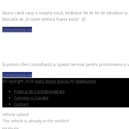
Atunci când cauți o mașină nouă, întâlnești fel de fel de vânzători ș
înlocuită de „în stare tehnică foarte bună”.
😊
Contactează-ne
VREI SĂ VINZI O MAȘINĂ?
Îți putem oferi consultanță și spațiul necesar pentru promovarea și 
Contactează-ne
©Copyright 2026
Auto Vision Bacău
by
Marksome
Politica de Confidențialitate
Termeni și Condiții
Contact
Vehicle added!
The vehicle is already in the wishlist!