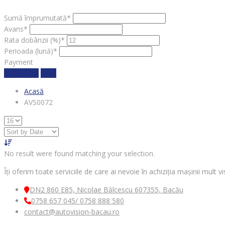
Sumă împrumutată*
Avans*
Rata dobânzii (%)*
Perioada (lună)*
Payment
Calculează
clear
Acasă
AVS0072
No result were found matching your selection.
Îți oferim toate serviciile de care ai nevoie în achiziția mașinii mult
DN2 860 E85, Nicolae Bălcescu 607355, Bacău
0758 657 045/ 0758 888 580
contact@autovision-bacau.ro