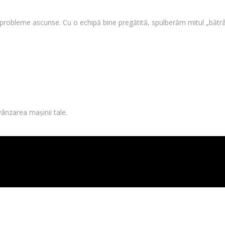
i probleme ascunse. Cu o echipă bine pregătită, spulberăm mitul „bătrâ
vânzarea mașinii tale.