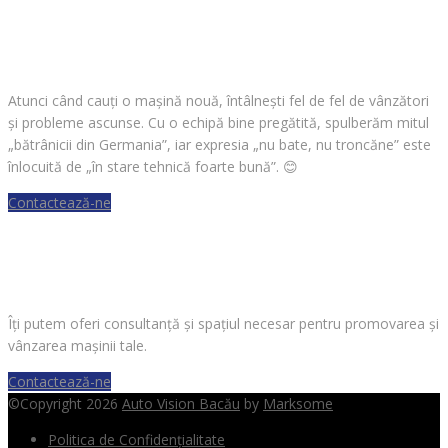
CAUȚI O MAȘINĂ?
Atunci când cauți o mașină nouă, întâlnești fel de fel de vânzători
și probleme ascunse. Cu o echipă bine pregătită, spulberăm mitul
„bătrânicii din Germania”, iar expresia „nu bate, nu troncăne” este
înlocuită de „în stare tehnică foarte bună”.
😊
Contactează-ne
VREI SĂ VINZI O MAȘINĂ?
Îți putem oferi consultanță și spațiul necesar pentru promovarea și
vânzarea mașinii tale.
Contactează-ne
©Copyright 2026
Auto Vision Bacău
by
Marksome
Politica de Confidențialitate