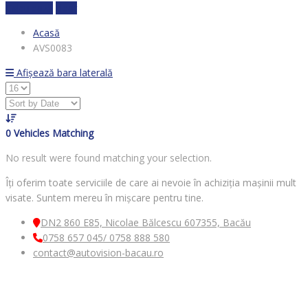
Calculează
clear
Acasă
AVS0083
Afișează bara laterală
0
Vehicles Matching
No result were found matching your selection.
Îți oferim toate serviciile de care ai nevoie în achiziția mașinii mult
visate. Suntem mereu în mișcare pentru tine.
DN2 860 E85, Nicolae Bălcescu 607355, Bacău
0758 657 045/ 0758 888 580
contact@autovision-bacau.ro
MENIU