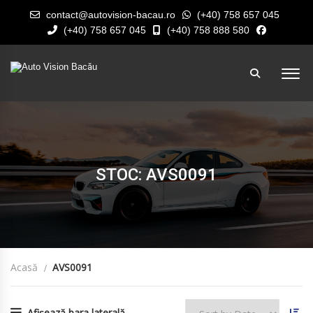
contact@autovision-bacau.ro
(+40) 758 657 045
(+40) 758 657 045
(+40) 758 888 580
STOC: AVS0091
Acasă
AVS0091
Afișează bara laterală