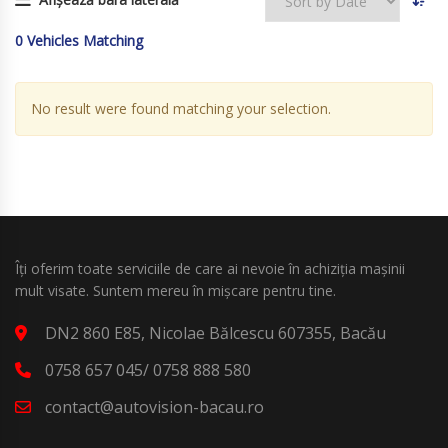
0
Vehicles Matching
No result were found matching your selection.
Îți oferim toate serviciile de care ai nevoie în achiziția mașinii
mult visate. Suntem mereu în mișcare pentru tine.
DN2 860 E85, Nicolae Bălcescu 607355, Bacău
0758 657 045/ 0758 888 580
contact@autovision-bacau.ro