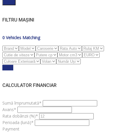
Filter
FILTRU MAȘINI
0
Vehicles Matching
Reset
CALCULATOR FINANCIAR
Sumă împrumutată*
Avans*
Rata dobânzii (%)*
Perioada (lună)*
Payment