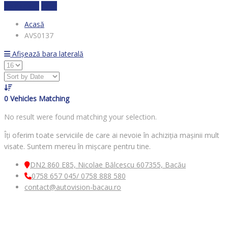
Calculează
clear
Acasă
AVS0137
Afișează bara laterală
0
Vehicles Matching
No result were found matching your selection.
Îți oferim toate serviciile de care ai nevoie în achiziția mașinii mult
visate. Suntem mereu în mișcare pentru tine.
DN2 860 E85, Nicolae Bălcescu 607355, Bacău
0758 657 045/ 0758 888 580
contact@autovision-bacau.ro
MENIU