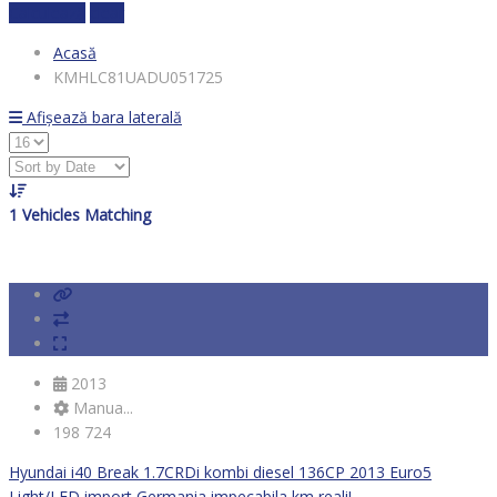
Calculează
clear
Acasă
KMHLC81UADU051725
Afișează bara laterală
1
Vehicles Matching
2013
Manua...
198 724
Hyundai i40 Break 1.7CRDi kombi diesel 136CP 2013 Euro5
Light/LED import Germania impecabila km reali!