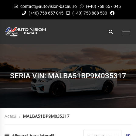
contact@autovision-bacau.ro
(+40) 758 657 045
(+40) 758 657 045
(+40) 758 888 580
SERIA VIN: MALBA51BP9M035317
Acasă
MALBA51BP9M035317
Afișează bara laterală