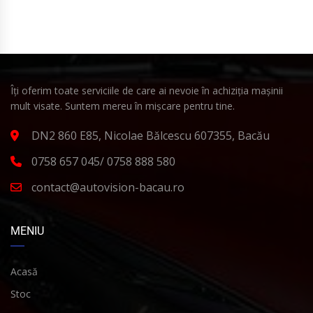
Îți oferim toate serviciile de care ai nevoie în achiziția mașinii
mult visate. Suntem mereu în mișcare pentru tine.
DN2 860 E85, Nicolae Bălcescu 607355, Bacău
0758 657 045/ 0758 888 580
contact@autovision-bacau.ro
MENIU
Acasă
Stoc