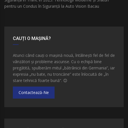
pentru un Condus în Siguranță la Auto Vision Bacau
CAUȚI O MAȘINĂ?
Atunci când cauți o mașină nouă, întâlnești fel de fel de
vânzători și probleme ascunse. Cu o echipă bine
pregătită, spulberăm mitul „bătrânicii din Germania”, iar
expresia „nu bate, nu troncăne” este înlocuită de „în
stare tehnică foarte bună”.
😊
Contactează-Ne