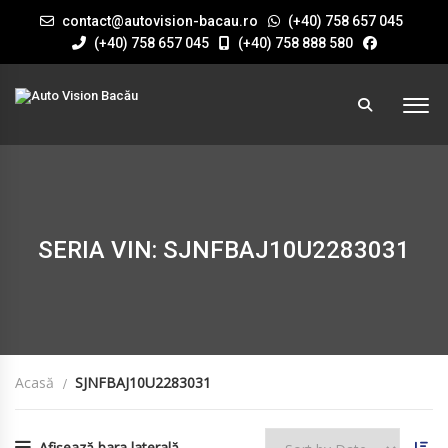
contact@autovision-bacau.ro
(+40) 758 657 045
(+40) 758 657 045
(+40) 758 888 580
SERIA VIN: SJNFBAJ10U2283031
Acasă
SJNFBAJ10U2283031
Afișează bara laterală