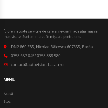
Îți oferim toate serviciile de care ai nevoie în achiziția mașinii
mult visate. Suntem mereu în mișcare pentru tine.
DN2 860 E85, Nicolae Bălcescu 607355, Bacău
0758 657 045/ 0758 888 580
contact@autovision-bacau.ro
MENIU
Acasă
Stoc