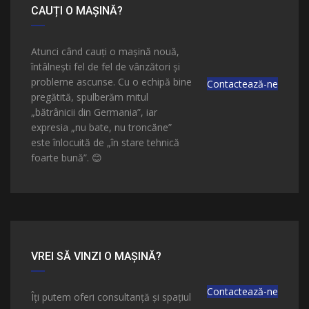
CAUȚI O MAȘINĂ?
Atunci când cauți o mașină nouă,
întâlnești fel de fel de vânzători și
probleme ascunse. Cu o echipă bine
Contactează-ne
pregătită, spulberăm mitul
„bătrânicii din Germania”, iar
expresia „nu bate, nu troncăne”
este înlocuită de „în stare tehnică
foarte bună”.
😊
VREI SĂ VINZI O MAȘINĂ?
Contactează-ne
Îți putem oferi consultanță și spațiul