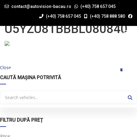
contact@autovision-bacau.ro
(+40) 758 657 045
SERIA VIN:
(+40) 758 657 045
(+40) 758 888 580
U5YZU81BBBL080840
Close
ACASĂ
STOC
DESPRE NOI
COMANDĂ MAȘINĂ
RATE AUTO
TRANSPORT AUTO
STIRI
CONTACT
CAUTĂ MAȘINA POTRIVITĂ
FILTRU DUPĂ PREȚ
Price: