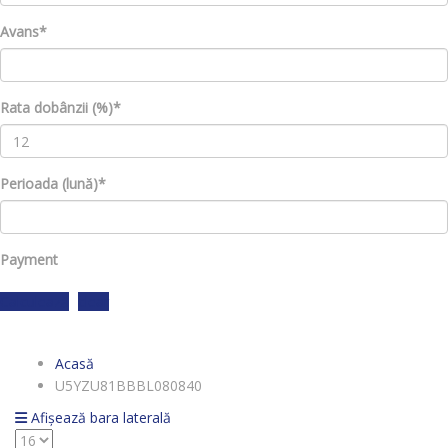
Avans*
Rata dobânzii (%)*
Perioada (lună)*
Payment
Calculează
clear
Acasă
U5YZU81BBBL080840
Afișează bara laterală