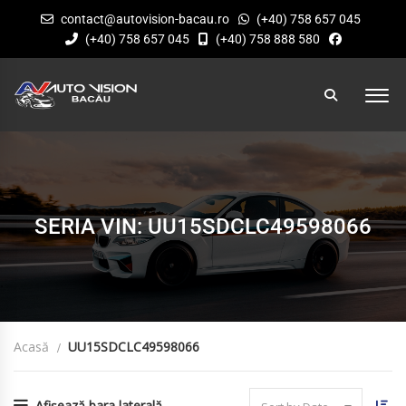
contact@autovision-bacau.ro
(+40) 758 657 045
(+40) 758 657 045
(+40) 758 888 580
SERIA VIN: UU15SDCLC49598066
Acasă
UU15SDCLC49598066
Afișează bara laterală