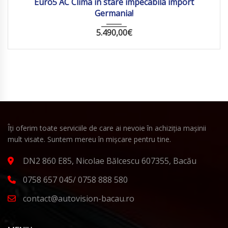
Euro5 AC Clima in stare impecabila import
Germania!
5.490,00
€
Îți oferim toate serviciile de care ai nevoie în achiziția mașinii
mult visate. Suntem mereu în mișcare pentru tine.
DN2 860 E85, Nicolae Bălcescu 607355, Bacău
0758 657 045/ 0758 888 580
contact@autovision-bacau.ro