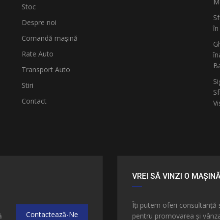
Mo
Stoc
Sf
Despre noi
în
Comandă mașină
Gh
Rate Auto
în
B
Transport Auto
Si
Stiri
Sf
Contact
Vi
VREI SĂ VINZI O MAȘIN
e
Îți putem oferi consultanță 
Contactează-Ne
ă
pentru promovarea și vânzar