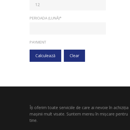
PERIOADA (LUNĂ)*
PAYMENT
Calculează
Clear
Îți oferim toate serviciile de care ai nevoie în achiziția
mașinii mult visate. Suntem mereu în mișcare pentru
tine.