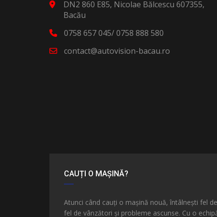
DN2 860 E85, Nicolae Bălcescu 607355,
Bacău
0758 657 045/ 0758 888 580
contact@autovision-bacau.ro
CAUȚI O MAȘINĂ?
Atunci când cauți o mașină nouă, întâlnești fel d
fel de vânzători și probleme ascunse. Cu o echip