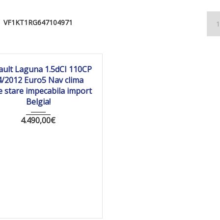
VF1KT1RG647104971
012
Manua...
162 274
ault Laguna 1.5dCI 110CP
4/2012 Euro5 Nav clima
e stare impecabila import
Belgia!
4.490,00
€