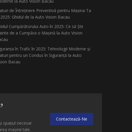
derne la Auto Vision Bacau
aturi de Întreținere Preventivă pentru Mașina Ta
 2025: Ghidul de la Auto Vision Bacau
idul Cumpărătorului Auto în 2025: Ce să Știi
ainte de a Cumpăra o Mașină la Auto Vision
acau
guranța în Trafic în 2025: Tehnologii Moderne și
aturi pentru un Condus în Siguranță la Auto
sion Bacau
Ă?
Contactează-Ne
și spațiul necesar
ea mașinii tale.