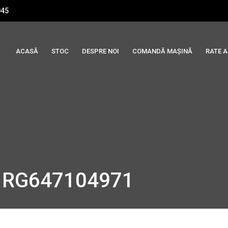
045
ACASĂ
STOC
DESPRE NOI
COMANDĂ MAȘINĂ
RATE 
T1RG647104971