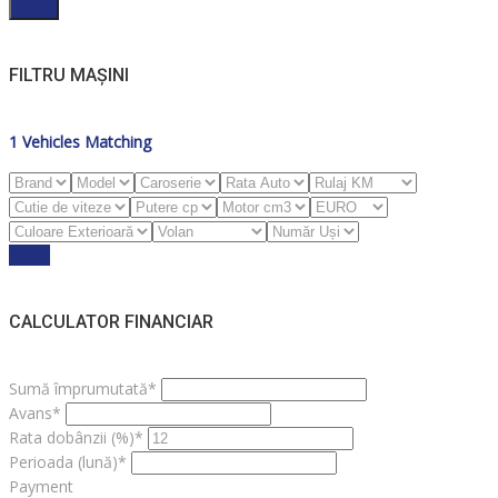
Filter
FILTRU MAȘINI
1
Vehicles Matching
Reset
CALCULATOR FINANCIAR
Sumă împrumutată*
Avans*
Rata dobânzii (%)*
Perioada (lună)*
Payment