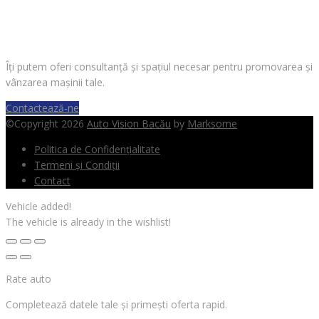
VREI SĂ VINZI O MAȘINĂ?
Îți putem oferi consultanță și spațiul necesar pentru promovarea și
vânzarea mașinii tale.
Contactează-ne
©Copyright 2026
Auto Vision Bacău
by
Marksome
Politica de Confidențialitate
Termeni și Condiții
Contact
Vehicle added!
The vehicle is already in the wishlist!
Rate auto
Completează datele tale și primești oferta rapid.