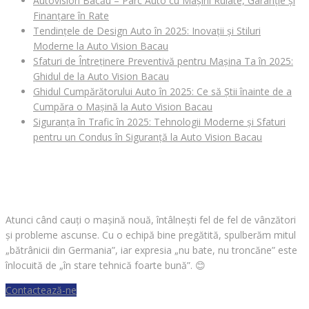
Autovision Bacău – Parc Auto cu Mașini Rulate, Garanție și
Finanțare în Rate
Tendințele de Design Auto în 2025: Inovații și Stiluri
Moderne la Auto Vision Bacau
Sfaturi de Întreținere Preventivă pentru Mașina Ta în 2025:
Ghidul de la Auto Vision Bacau
Ghidul Cumpărătorului Auto în 2025: Ce să Știi înainte de a
Cumpăra o Mașină la Auto Vision Bacau
Siguranța în Trafic în 2025: Tehnologii Moderne și Sfaturi
pentru un Condus în Siguranță la Auto Vision Bacau
CAUȚI O MAȘINĂ?
Atunci când cauți o mașină nouă, întâlnești fel de fel de vânzători
și probleme ascunse. Cu o echipă bine pregătită, spulberăm mitul
„bătrânicii din Germania”, iar expresia „nu bate, nu troncăne” este
înlocuită de „în stare tehnică foarte bună”.
😊
Contactează-ne