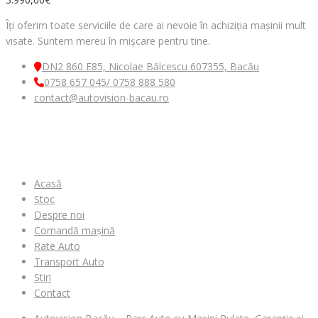
Îți oferim toate serviciile de care ai nevoie în achiziția mașinii mult
visate. Suntem mereu în mișcare pentru tine.
DN2 860 E85, Nicolae Bălcescu 607355, Bacău
0758 657 045/ 0758 888 580
contact@autovision-bacau.ro
MENIU
Acasă
Stoc
Despre noi
Comandă mașină
Rate Auto
Transport Auto
Stiri
Contact