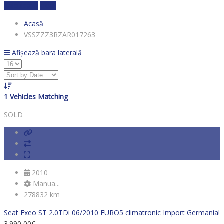
Calculează
clear
Acasă
VSSZZZ3RZAR017263
Afișează bara laterală
1
Vehicles Matching
SOLD
2010
Manua...
278832 km
Seat Exeo ST 2.0TDi 06/2010 EURO5 climatronic Import Germania!
3.990,00
€