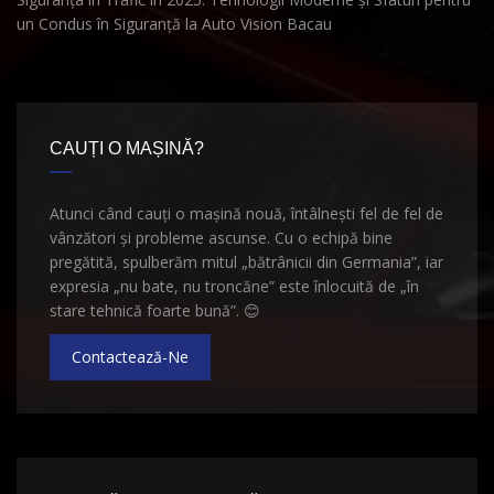
un Condus în Siguranță la Auto Vision Bacau
CAUȚI O MAȘINĂ?
Atunci când cauți o mașină nouă, întâlnești fel de fel de
vânzători și probleme ascunse. Cu o echipă bine
pregătită, spulberăm mitul „bătrânicii din Germania”, iar
expresia „nu bate, nu troncăne” este înlocuită de „în
stare tehnică foarte bună”.
😊
Contactează-Ne