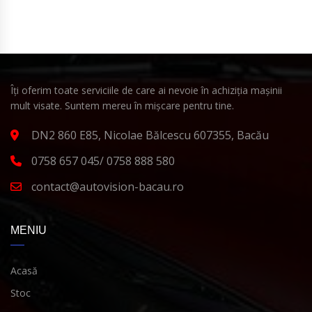
Îți oferim toate serviciile de care ai nevoie în achiziția mașinii
mult visate. Suntem mereu în mișcare pentru tine.
DN2 860 E85, Nicolae Bălcescu 607355, Bacău
0758 657 045/ 0758 888 580
contact@autovision-bacau.ro
MENIU
Acasă
Stoc