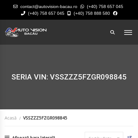
contact@autovision-bacau.ro
(+40) 758 657 045
(+40) 758 657 045
(+40) 758 888 580
SERIA VIN: VSSZZZ5FZGR098845
Acasă
VSSZZZ5FZGR098845
Afișează bara laterală