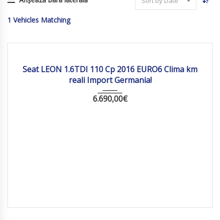
Sort by Date
1
Vehicles Matching
2016
Manua...
191 373
Seat LEON 1.6TDI 110 Cp 2016 EURO6 Clima km
reali Import Germania!
6.690,00
€