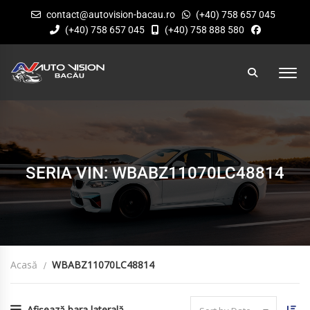
contact@autovision-bacau.ro
(+40) 758 657 045
(+40) 758 657 045
(+40) 758 888 580
SERIA VIN: WBABZ11070LC48814
Acasă
WBABZ11070LC48814
Afișează bara laterală