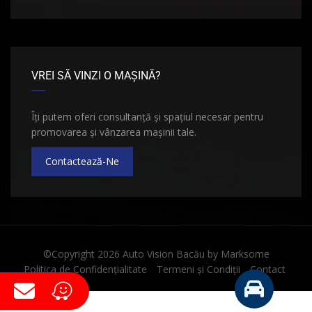
VREI SĂ VINZI O MAȘINĂ?
Îți putem oferi consultanță și spațiul necesar pentru
promovarea și vânzarea mașinii tale.
Contactează-Ne
©Copyright 2026
Auto Vision Bacău
by
Marksome
Politica de Confidențialitate
Termeni și Condiții
Contact