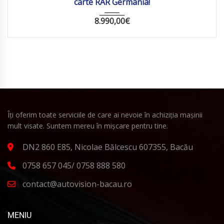
carte RAR Germania!
8.990,00
€
Îți oferim toate serviciile de care ai nevoie în achiziția mașinii
mult visate. Suntem mereu în mișcare pentru tine.
DN2 860 E85, Nicolae Bălcescu 607355, Bacău
0758 657 045/ 0758 888 580
contact@autovision-bacau.ro
MENIU