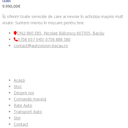
9.990,00
€
Îți oferim toate serviciile de care ai nevoie în achiziția mașinii mult
visate. Suntem mereu în mișcare pentru tine.
DN2 860 E85, Nicolae Bălcescu 607355, Bacău
0758 657 045/ 0758 888 580
contact@autovision-bacau.ro
MENIU
Acasă
Stoc
Despre noi
Comandă mașină
Rate Auto
Transport Auto
Stiri
Contact