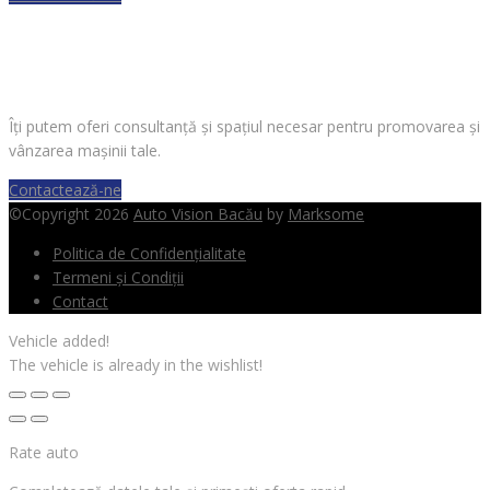
VREI SĂ VINZI O MAȘINĂ?
Îți putem oferi consultanță și spațiul necesar pentru promovarea și
vânzarea mașinii tale.
Contactează-ne
©Copyright 2026
Auto Vision Bacău
by
Marksome
Politica de Confidențialitate
Termeni și Condiții
Contact
Vehicle added!
The vehicle is already in the wishlist!
Rate auto