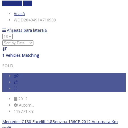
Calculează
clear
Acasă
WDD2040491A716989
Afișează bara laterală
1
Vehicles Matching
SOLD
2012
Autom...
119771 km
Mercedes C180 Facelift 1.8Benzina 156CP 2012 Automata Km
reali!