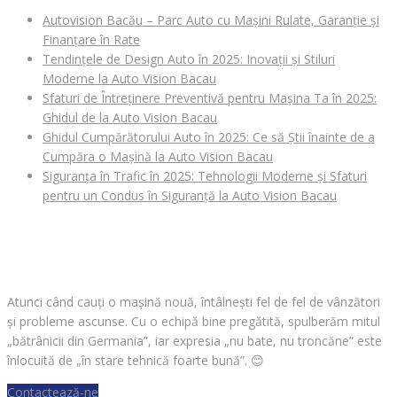
Autovision Bacău – Parc Auto cu Mașini Rulate, Garanție și
Finanțare în Rate
Tendințele de Design Auto în 2025: Inovații și Stiluri
Moderne la Auto Vision Bacau
Sfaturi de Întreținere Preventivă pentru Mașina Ta în 2025:
Ghidul de la Auto Vision Bacau
Ghidul Cumpărătorului Auto în 2025: Ce să Știi înainte de a
Cumpăra o Mașină la Auto Vision Bacau
Siguranța în Trafic în 2025: Tehnologii Moderne și Sfaturi
pentru un Condus în Siguranță la Auto Vision Bacau
CAUȚI O MAȘINĂ?
Atunci când cauți o mașină nouă, întâlnești fel de fel de vânzători
și probleme ascunse. Cu o echipă bine pregătită, spulberăm mitul
„bătrânicii din Germania”, iar expresia „nu bate, nu troncăne” este
înlocuită de „în stare tehnică foarte bună”.
😊
Contactează-ne