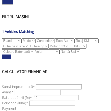
Filter
FILTRU MAȘINI
1
Vehicles Matching
Reset
CALCULATOR FINANCIAR
Sumă împrumutată*
Avans*
Rata dobânzii (%)*
Perioada (lună)*
Payment