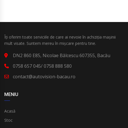
Îți oferim toate serviciile de care ai nevoie în achiziția mașinii
mult visate. Suntem mereu în mișcare pentru tine.
DN2 860 E85, Nicolae Bălcescu 607355, Bacău
0758 657 045/ 0758 888 580
contact@autovision-bacau.ro
MENIU
Acasă
Stoc