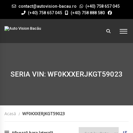
contact@autovision-bacau.ro
(+40) 758 657 045
(+40) 758 657 045
(+40) 758 888 580
SERIA VIN: WF0KXXERJKGT59023
Acasă
WF0KXXERJKGT59023
Afișează bara laterală