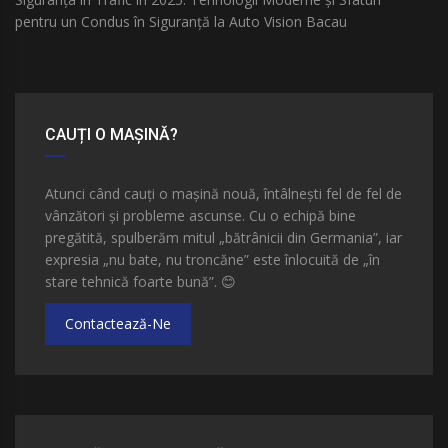
pentru un Condus în Siguranță la Auto Vision Bacau
CAUȚI O MAȘINĂ?
Atunci când cauți o mașină nouă, întâlnești fel de fel de
vânzători și probleme ascunse. Cu o echipă bine
pregătită, spulberăm mitul „bătrânicii din Germania”, iar
expresia „nu bate, nu troncăne” este înlocuită de „în
stare tehnică foarte bună”.
😊
Contactează-Ne