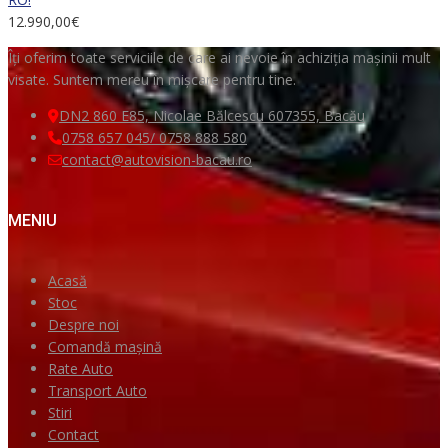
12.990,00
€
Îți oferim toate serviciile de care ai nevoie în achiziția mașinii mult
visate. Suntem mereu în mișcare pentru tine.
DN2 860 E85, Nicolae Bălcescu 607355, Bacău
0758 657 045/ 0758 888 580
contact@autovision-bacau.ro
MENIU
Acasă
Stoc
Despre noi
Comandă mașină
Rate Auto
Transport Auto
Stiri
Contact