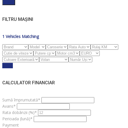
Filter
FILTRU MAȘINI
1
Vehicles Matching
Reset
CALCULATOR FINANCIAR
Sumă împrumutată*
Avans*
Rata dobânzii (%)*
Perioada (lună)*
Payment