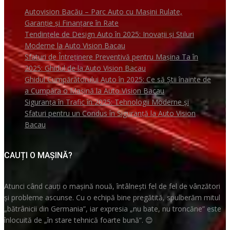
Autovision Bacău – Parc Auto cu Mașini Rulate,
Garanție și Finanțare în Rate
Tendințele de Design Auto în 2025: Inovații și Stiluri
Moderne la Auto Vision Bacau
Sfaturi de Întreținere Preventivă pentru Mașina Ta în
2025: Ghidul de la Auto Vision Bacau
Ghidul Cumpărătorului Auto în 2025: Ce să Știi înainte de
a Cumpăra o Mașină la Auto Vision Bacau
Siguranța în Trafic în 2025: Tehnologii Moderne și
Sfaturi pentru un Condus în Siguranță la Auto Vision
Bacau
CAUȚI O MAȘINĂ?
Atunci când cauți o mașină nouă, întâlnești fel de fel de vânzători
și probleme ascunse. Cu o echipă bine pregătită, spulberăm mitul
„bătrânicii din Germania”, iar expresia „nu bate, nu troncăne” este
înlocuită de „în stare tehnică foarte bună”.
😊