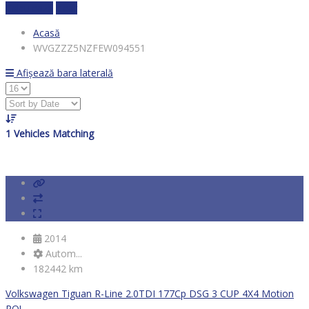
Calculează
clear
Acasă
WVGZZZ5NZFEW094551
Afișează bara laterală
1
Vehicles Matching
2014
Autom...
182442 km
Volkswagen Tiguan R-Line 2.0TDI 177Cp DSG 3 CUP 4X4 Motion
RO!