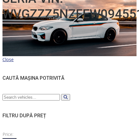
WVGZZZ5NZFEW09455
Close
CAUTĂ MAȘINA POTRIVITĂ
FILTRU DUPĂ PREȚ
Price: