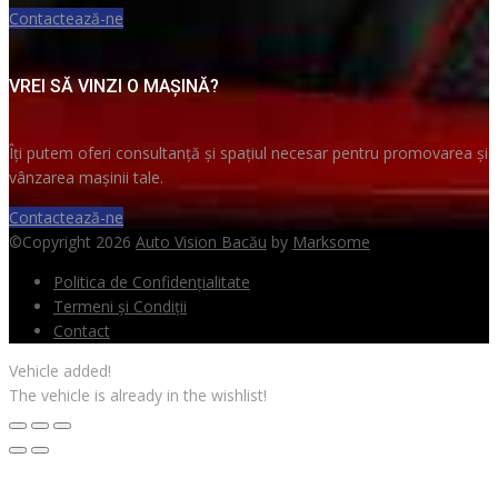
Contactează-ne
VREI SĂ VINZI O MAȘINĂ?
Îți putem oferi consultanță și spațiul necesar pentru promovarea și
vânzarea mașinii tale.
Contactează-ne
©Copyright 2026
Auto Vision Bacău
by
Marksome
Politica de Confidențialitate
Termeni și Condiții
Contact
Vehicle added!
The vehicle is already in the wishlist!