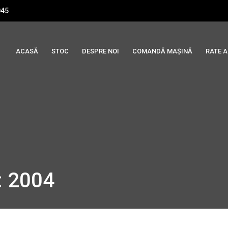
045
ACASĂ
STOC
DESPRE NOI
COMANDĂ MAȘINĂ
RATE 
: 2004