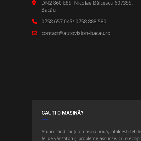
DN2 860 E85, Nicolae Bălcescu 607355,
Bacău
0758 657 045/ 0758 888 580
contact@autovision-bacau.ro
CAUȚI O MAȘINĂ?
Atunci când cauți o mașină nouă, întâlnești fel d
fel de vânzători și probleme ascunse. Cu o echip