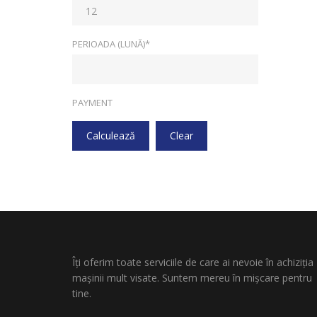
PERIOADA (LUNĂ)*
PAYMENT
Calculează
Clear
Îți oferim toate serviciile de care ai nevoie în achiziția
mașinii mult visate. Suntem mereu în mișcare pentru
tine.