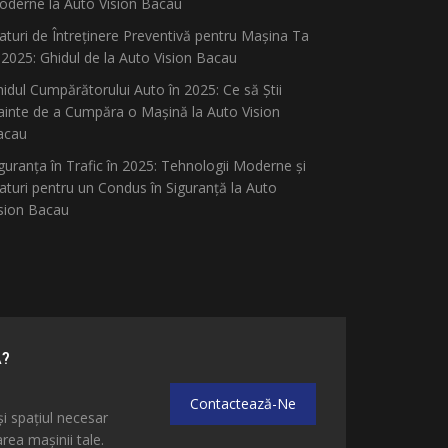
derne la Auto Vision Bacau
aturi de Întreținere Preventivă pentru Mașina Ta
 2025: Ghidul de la Auto Vision Bacau
idul Cumpărătorului Auto în 2025: Ce să Știi
ainte de a Cumpăra o Mașină la Auto Vision
acau
guranța în Trafic în 2025: Tehnologii Moderne și
aturi pentru un Condus în Siguranță la Auto
sion Bacau
Ă?
Contactează-Ne
și spațiul necesar
ea mașinii tale.