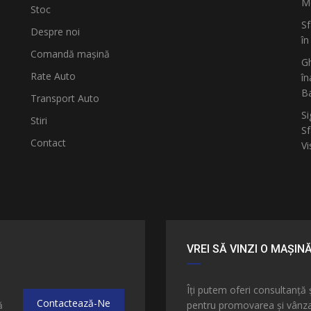
Mo
Stoc
Sf
Despre noi
în
Comandă mașină
Gh
Rate Auto
în
B
Transport Auto
Si
Stiri
Sf
Contact
Vi
VREI SĂ VINZI O MAȘIN
e
Îți putem oferi consultanță 
Contactează-Ne
ă
pentru promovarea și vânzar