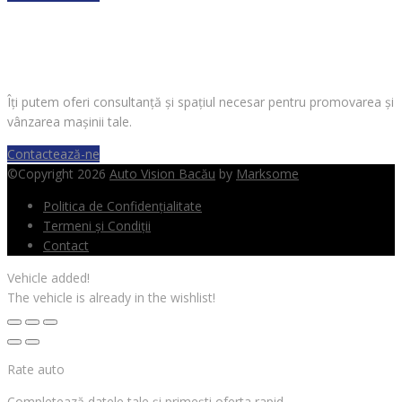
VREI SĂ VINZI O MAȘINĂ?
Îți putem oferi consultanță și spațiul necesar pentru promovarea și
vânzarea mașinii tale.
Contactează-ne
©Copyright 2026
Auto Vision Bacău
by
Marksome
Politica de Confidențialitate
Termeni și Condiții
Contact
Vehicle added!
The vehicle is already in the wishlist!
Rate auto
Completează datele tale și primești oferta rapid.