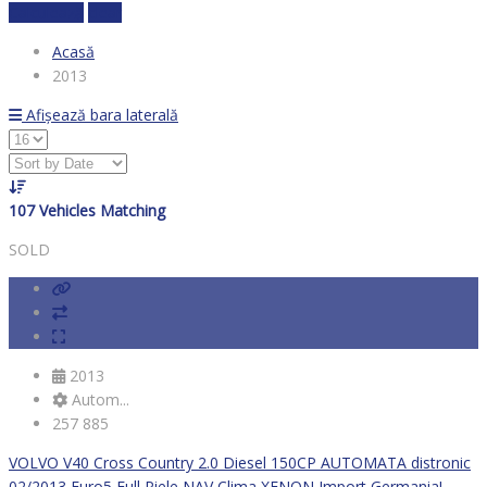
Calculează
clear
Acasă
2013
Afișează bara laterală
107
Vehicles Matching
SOLD
2013
Autom...
257 885
VOLVO V40 Cross Country 2.0 Diesel 150CP AUTOMATA distronic
02/2013 Euro5 Full Piele NAV Clima XENON Import Germania!