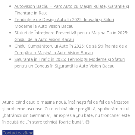
Autovision Bacău – Parc Auto cu Mașini Rulate, Garanție și
Finanțare în Rate
Tendințele de Design Auto în 2025: Inovații și Stiluri
Moderne la Auto Vision Bacau
Sfaturi de Întreținere Preventivă pentru Mașina Ta în 2025:
Ghidul de la Auto Vision Bacau
Ghidul Cumpărătorului Auto în 2025: Ce să Știi înainte de a
Cumpăra o Mașină la Auto Vision Bacau
Siguranța în Trafic în 2025: Tehnologii Moderne și Sfaturi
pentru un Condus în Siguranță la Auto Vision Bacau
CAUȚI O MAȘINĂ?
Atunci când cauți o mașină nouă, întâlnești fel de fel de vânzători
și probleme ascunse. Cu o echipă bine pregătită, spulberăm mitul
„bătrânicii din Germania”, iar expresia „nu bate, nu troncăne” este
înlocuită de „în stare tehnică foarte bună”.
😊
Contactează-ne