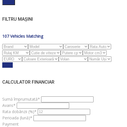
Filter
FILTRU MAȘINI
107
Vehicles Matching
Reset
CALCULATOR FINANCIAR
Sumă împrumutată*
Avans*
Rata dobânzii (%)*
Perioada (lună)*
Payment