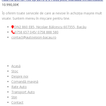
10.990,00
€
Îți oferim toate serviciile de care ai nevoie în achiziția mașinii mult
visate. Suntem mereu în mișcare pentru tine.
DN2 860 E85, Nicolae Bălcescu 607355, Bacău
0758 657 045/ 0758 888 580
contact@autovision-bacau.ro
MENIU
Acasă
Stoc
Despre noi
Comandă mașină
Rate Auto
Transport Auto
Stiri
Contact