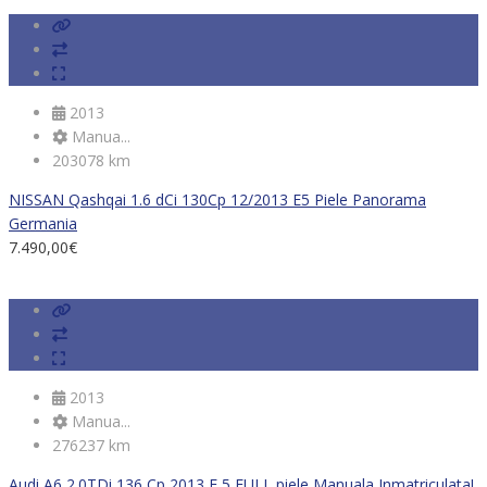
2013
Manua...
203078 km
NISSAN Qashqai 1.6 dCi 130Cp 12/2013 E5 Piele Panorama
Germania
7.490,00
€
2013
Manua...
276237 km
Audi A6 2.0TDi 136 Cp 2013 E 5 FULL piele Manuala Inmatriculata!