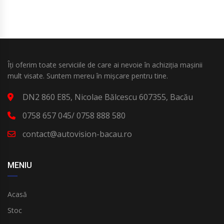
Îți oferim toate serviciile de care ai nevoie în achiziția mașinii
mult visate. Suntem mereu în mișcare pentru tine.
DN2 860 E85, Nicolae Bălcescu 607355, Bacău
0758 657 045/ 0758 888 580
contact@autovision-bacau.ro
MENIU
Acasă
Stoc