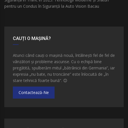
pentru un Condus în Siguranță la Auto Vision Bacau
CAUȚI O MAȘINĂ?
Atunci când cauți o mașină nouă, întâlnești fel de fel de
vânzători și probleme ascunse. Cu o echipă bine
pregătită, spulberăm mitul „bătrânicii din Germania”, iar
expresia „nu bate, nu troncăne” este înlocuită de „în
stare tehnică foarte bună”.
😊
Contactează-Ne