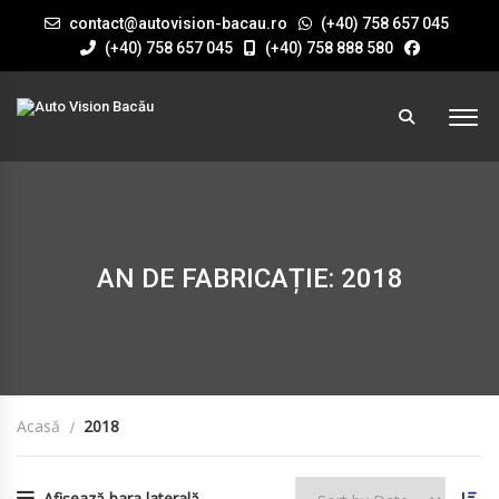
contact@autovision-bacau.ro
(+40) 758 657 045
(+40) 758 657 045
(+40) 758 888 580
AN DE FABRICAȚIE: 2018
Acasă
2018
Afișează bara laterală