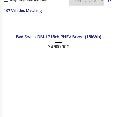
107
Vehicles Matching
2026
Autom...
10 km
Byd Seal u DM-i 218ch PHEV Boost (18kWh)
34.900,00
€