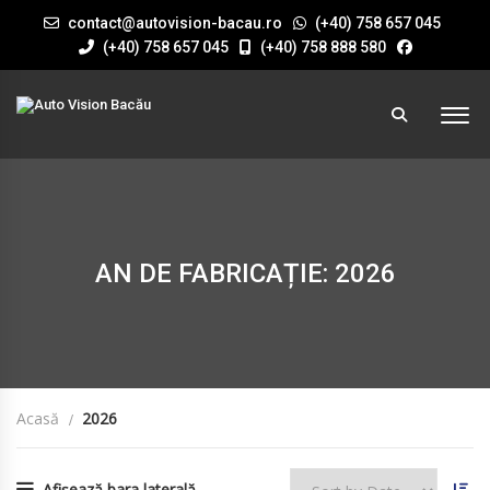
contact@autovision-bacau.ro
(+40) 758 657 045
(+40) 758 657 045
(+40) 758 888 580
AN DE FABRICAȚIE: 2026
Acasă
2026
Afișează bara laterală