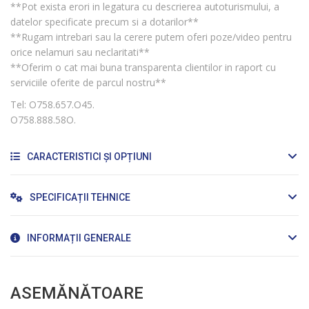
**Pot exista erori in legatura cu descrierea autoturismului, a
datelor specificate precum si a dotarilor**
**Rugam intrebari sau la cerere putem oferi poze/video pentru
orice nelamuri sau neclaritati**
**Oferim o cat mai buna transparenta clientilor in raport cu
serviciile oferite de parcul nostru**
Tel: O758.657.O45.
O758.888.58O.
CARACTERISTICI ȘI OPȚIUNI
SPECIFICAȚII TEHNICE
INFORMAȚII GENERALE
ASEMĂNĂTOARE