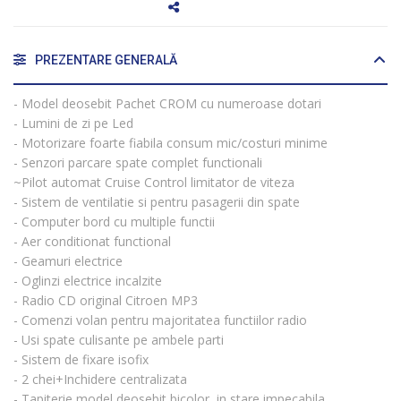
PREZENTARE GENERALĂ
- Model deosebit Pachet CROM cu numeroase dotari
- Lumini de zi pe Led
- Motorizare foarte fiabila consum mic/costuri minime
- Senzori parcare spate complet functionali
~Pilot automat Cruise Control limitator de viteza
- Sistem de ventilatie si pentru pasagerii din spate
- Computer bord cu multiple functii
- Aer conditionat functional
- Geamuri electrice
- Oglinzi electrice incalzite
- Radio CD original Citroen MP3
- Comenzi volan pentru majoritatea functiilor radio
- Usi spate culisante pe ambele parti
- Sistem de fixare isofix
- 2 chei+Inchidere centralizata
- Tapiterie model deosebit bicolor ,in stare impecabila