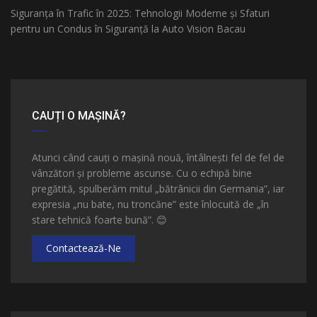
Siguranța în Trafic în 2025: Tehnologii Moderne și Sfaturi
pentru un Condus în Siguranță la Auto Vision Bacau
CAUȚI O MAȘINĂ?
Atunci când cauți o mașină nouă, întâlnești fel de fel de
vânzători și probleme ascunse. Cu o echipă bine
pregătită, spulberăm mitul „bătrânicii din Germania”, iar
expresia „nu bate, nu troncăne” este înlocuită de „în
stare tehnică foarte bună”.
😊
Contactează-Ne