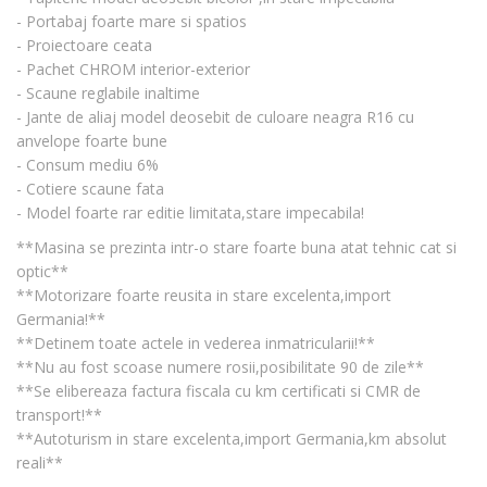
- Portabaj foarte mare si spatios
- Proiectoare ceata
- Pachet CHROM interior-exterior
- Scaune reglabile inaltime
- Jante de aliaj model deosebit de culoare neagra R16 cu
anvelope foarte bune
- Consum mediu 6%
- Cotiere scaune fata
- Model foarte rar editie limitata,stare impecabila!
**Masina se prezinta intr-o stare foarte buna atat tehnic cat si
optic**
**Motorizare foarte reusita in stare excelenta,import
Germania!**
**Detinem toate actele in vederea inmatricularii!**
**Nu au fost scoase numere rosii,posibilitate 90 de zile**
**Se elibereaza factura fiscala cu km certificati si CMR de
transport!**
**Autoturism in stare excelenta,import Germania,km absolut
reali**