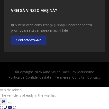
VREI SĂ VINZI O MAȘINĂ?
Îți putem oferi consultanță și spațiul necesar pentru
promovarea și vânzarea mașinii tale.
Contactează-Ne
©Copyright 2026
Auto Vision Bacău
by
Marksome
Politica de Confidențialitate
Termeni și Condiții
Contact
Vehicle added!
The vehicle is already in the wishlist!