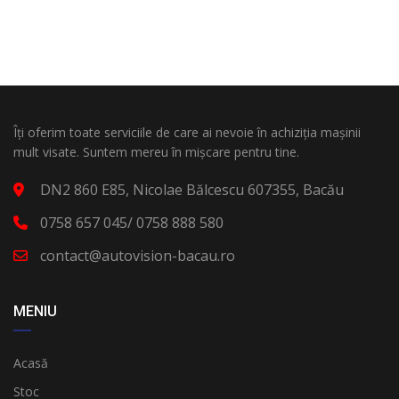
Îți oferim toate serviciile de care ai nevoie în achiziția mașinii
mult visate. Suntem mereu în mișcare pentru tine.
DN2 860 E85, Nicolae Bălcescu 607355, Bacău
0758 657 045/ 0758 888 580
contact@autovision-bacau.ro
MENIU
Acasă
Stoc