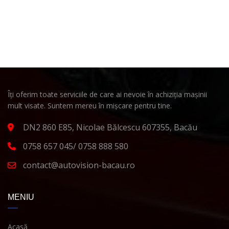
Îți oferim toate serviciile de care ai nevoie în achiziția mașinii
mult visate. Suntem mereu în mișcare pentru tine.
DN2 860 E85, Nicolae Bălcescu 607355, Bacău
0758 657 045/ 0758 888 580
contact@autovision-bacau.ro
MENIU
Acasă