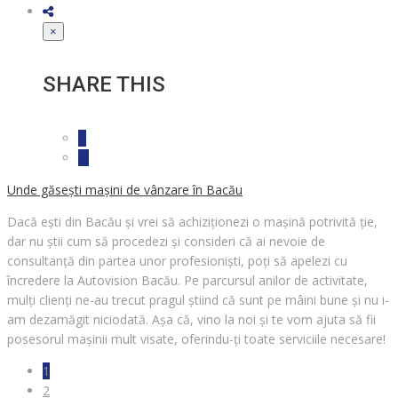
×
SHARE THIS
Unde găsești mașini de vânzare în Bacău
Dacă ești din Bacău și vrei să achiziționezi o mașină potrivită ție,
dar nu știi cum să procedezi și consideri că ai nevoie de
consultanță din partea unor profesioniști, poți să apelezi cu
încredere la Autovision Bacău. Pe parcursul anilor de activitate,
mulți clienți ne-au trecut pragul știind că sunt pe mâini bune și nu i-
am dezamăgit niciodată. Așa că, vino la noi și te vom ajuta să fii
posesorul mașinii mult visate, oferindu-ți toate serviciile necesare!
(current)
1
2