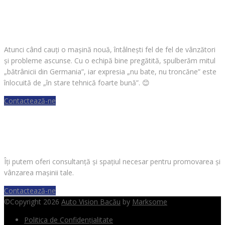
CAUȚI O MAȘINĂ?
Atunci când cauți o mașină nouă, întâlnești fel de fel de vânzători
și probleme ascunse. Cu o echipă bine pregătită, spulberăm mitul
„bătrânicii din Germania”, iar expresia „nu bate, nu troncăne” este
înlocuită de „în stare tehnică foarte bună”.
😊
Contactează-ne
VREI SĂ VINZI O MAȘINĂ?
Îți putem oferi consultanță și spațiul necesar pentru promovarea și
vânzarea mașinii tale.
Contactează-ne
©Copyright 2026
Auto Vision Bacău
by
Marksome
Politica de Confidențialitate