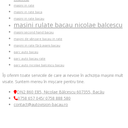
masini in rate
masini in rate baca
masini in rate bacau
masini rulate bacau nicolae balcescu
masini second hand bacau
mașini de vânzare bacau in rate
mașini in rate fără avans bacau
parc auto bacau
parc auto bacau rate
parc auto nicolae balcescu bacau
Îți oferim toate serviciile de care ai nevoie în achiziția mașinii mult
visate. Suntem mereu în mișcare pentru tine.
DN2 860 E85, Nicolae Bălcescu 607355, Bacău
0758 657 045/ 0758 888 580
contact@autovision-bacau.ro
MENIU