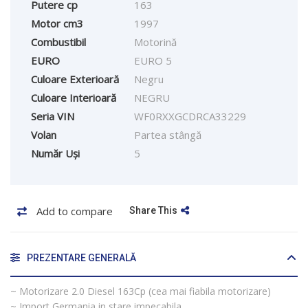
Putere cp
163
Motor cm3
1997
Combustibil
Motorină
EURO
EURO 5
Culoare Exterioară
Negru
Culoare Interioară
NEGRU
Seria VIN
WF0RXXGCDRCA33229
Volan
Partea stângă
Număr Uși
5
Add to compare
Share This
PREZENTARE GENERALĂ
~ Motorizare 2.0 Diesel 163Cp (cea mai fiabila motorizare)
~ Import Germania in stare impecabila