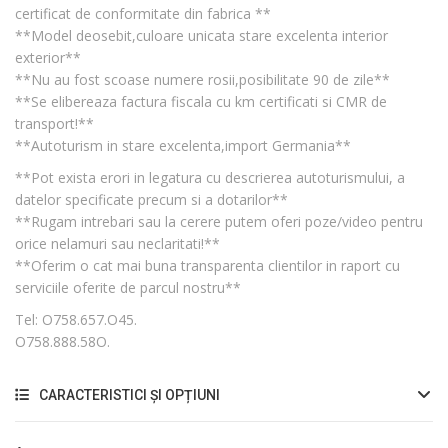
certificat de conformitate din fabrica **
**Model deosebit,culoare unicata stare excelenta interior
exterior**
**Nu au fost scoase numere rosii,posibilitate 90 de zile**
**Se elibereaza factura fiscala cu km certificati si CMR de
transport!**
**Autoturism in stare excelenta,import Germania**
**Pot exista erori in legatura cu descrierea autoturismului, a
datelor specificate precum si a dotarilor**
**Rugam intrebari sau la cerere putem oferi poze/video pentru
orice nelamuri sau neclaritati!**
**Oferim o cat mai buna transparenta clientilor in raport cu
serviciile oferite de parcul nostru**
Tel: O758.657.O45.
O758.888.58O.
CARACTERISTICI ȘI OPȚIUNI