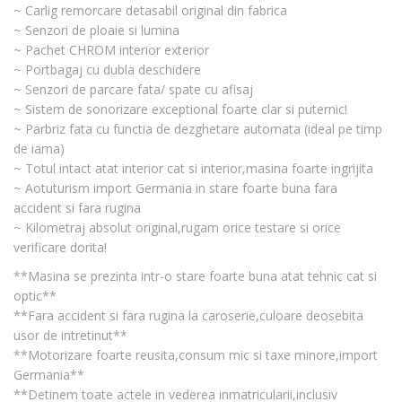
~ Carlig remorcare detasabil original din fabrica
~ Senzori de ploaie si lumina
~ Pachet CHROM interior exterior
~ Portbagaj cu dubla deschidere
~ Senzori de parcare fata/ spate cu afisaj
~ Sistem de sonorizare exceptional foarte clar si puternic!
~ Parbriz fata cu functia de dezghetare automata (ideal pe timp
de iarna)
~ Totul intact atat interior cat si interior,masina foarte ingrijita
~ Aotuturism import Germania in stare foarte buna fara
accident si fara rugina
~ Kilometraj absolut original,rugam orice testare si orice
verificare dorita!
**Masina se prezinta intr-o stare foarte buna atat tehnic cat si
optic**
**Fara accident si fara rugina la caroserie,culoare deosebita
usor de intretinut**
**Motorizare foarte reusita,consum mic si taxe minore,import
Germania**
**Detinem toate actele in vederea inmatricularii,inclusiv