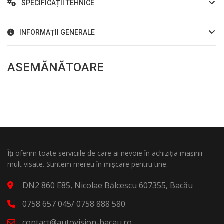
SPECIFICAȚII TEHNICE
INFORMAȚII GENERALE
ASEMĂNĂTOARE
Îți oferim toate serviciile de care ai nevoie în achiziția mașinii
mult visate. Suntem mereu în mișcare pentru tine.
DN2 860 E85, Nicolae Bălcescu 607355, Bacău
0758 657 045/ 0758 888 580
contact@autovision-bacau.ro