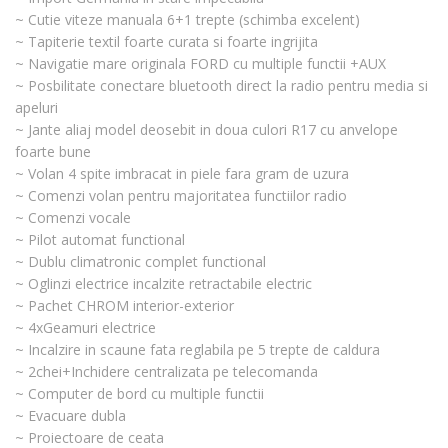
~ Cutie viteze manuala 6+1 trepte (schimba excelent)
~ Tapiterie textil foarte curata si foarte ingrijita
~ Navigatie mare originala FORD cu multiple functii +AUX
~ Posbilitate conectare bluetooth direct la radio pentru media si
apeluri
~ Jante aliaj model deosebit in doua culori R17 cu anvelope
foarte bune
~ Volan 4 spite imbracat in piele fara gram de uzura
~ Comenzi volan pentru majoritatea functiilor radio
~ Comenzi vocale
~ Pilot automat functional
~ Dublu climatronic complet functional
~ Oglinzi electrice incalzite retractabile electric
~ Pachet CHROM interior-exterior
~ 4xGeamuri electrice
~ Incalzire in scaune fata reglabila pe 5 trepte de caldura
~ 2chei+Inchidere centralizata pe telecomanda
~ Computer de bord cu multiple functii
~ Evacuare dubla
~ Proiectoare de ceata