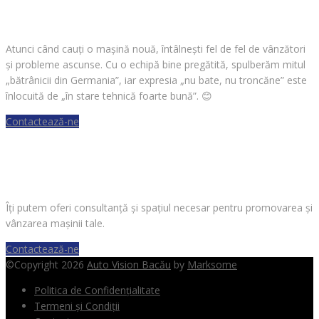
CAUȚI O MAȘINĂ?
Atunci când cauți o mașină nouă, întâlnești fel de fel de vânzători
și probleme ascunse. Cu o echipă bine pregătită, spulberăm mitul
„bătrânicii din Germania”, iar expresia „nu bate, nu troncăne” este
înlocuită de „în stare tehnică foarte bună”.
😊
Contactează-ne
VREI SĂ VINZI O MAȘINĂ?
Îți putem oferi consultanță și spațiul necesar pentru promovarea și
vânzarea mașinii tale.
Contactează-ne
©Copyright 2026
Auto Vision Bacău
by
Marksome
Politica de Confidențialitate
Termeni și Condiții