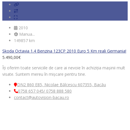
2010
Manua...
149857 km
Skoda Octavia 1.4 Benzina 123CP 2010 Euro 5 Km reali Germania!
5.490,00
€
Îți oferim toate serviciile de care ai nevoie în achiziția mașinii mult
visate. Suntem mereu în mișcare pentru tine.
DN2 860 E85, Nicolae Bălcescu 607355, Bacău
0758 657 045/ 0758 888 580
contact@autovision-bacau.ro
MENIU