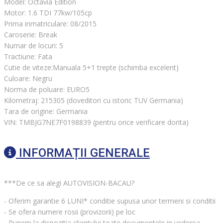
Model: Octavia Edition
Motor: 1.6 TDI 77kw/105cp
Prima inmatriculare: 08/2015
Caroserie: Break
Numar de locuri: 5
Tractiune: Fata
Cutie de viteze:Manuala 5+1 trepte (schimba excelent)
Culoare: Negru
Norma de poluare: EURO5
Kilometraj: 215305 (doveditori cu istoric TUV Germania)
Tara de origine: Germania
VIN: TMBJG7NE7F0198839 (pentru orice verificare dorita)
INFORMAȚII GENERALE
***De ce sa alegi AUTOVISION-BACAU?
- Oferim garantie 6 LUNI* conditie supusa unor termeni si conditii
- Se ofera numere rosii (provizorii) pe loc
- Punem la dispozitia clientului toate documentele in vederea