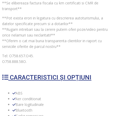
**Se elibereaza factura fiscala cu km certificati si CMR de
transport**
**Pot exista erori in legatura cu descrierea autoturismului, a
datelor specificate precum si a dotarilor**
**Rugam intrebari sau la cerere putem oferi poze/video pentru
orice nelamuri sau neclaritati!**
**Oferim o cat mai buna transparenta clientilor in raport cu
serviciile oferite de parcul nostru**
Tel: O758.657.O45.
O758.888.58O.
CARACTERISTICI ȘI OPȚIUNI
ABS
Aer conditionat
Bare logitudinale
Bluetooth
Carlig remorcare