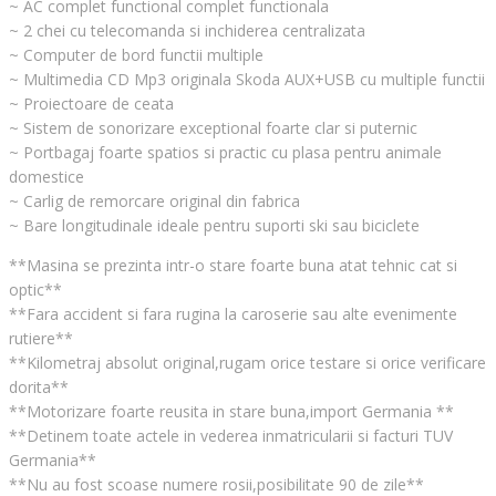
~ AC complet functional complet functionala
~ 2 chei cu telecomanda si inchiderea centralizata
~ Computer de bord functii multiple
~ Multimedia CD Mp3 originala Skoda AUX+USB cu multiple functii
~ Proiectoare de ceata
~ Sistem de sonorizare exceptional foarte clar si puternic
~ Portbagaj foarte spatios si practic cu plasa pentru animale
domestice
~ Carlig de remorcare original din fabrica
~ Bare longitudinale ideale pentru suporti ski sau biciclete
**Masina se prezinta intr-o stare foarte buna atat tehnic cat si
optic**
**Fara accident si fara rugina la caroserie sau alte evenimente
rutiere**
**Kilometraj absolut original,rugam orice testare si orice verificare
dorita**
**Motorizare foarte reusita in stare buna,import Germania **
**Detinem toate actele in vederea inmatricularii si facturi TUV
Germania**
**Nu au fost scoase numere rosii,posibilitate 90 de zile**