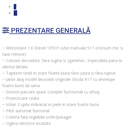
PREZENTARE GENERALĂ
~ Motorizare 1.6 Diesel 105CP cutie manuala 5+1 (consum mic si
taxe minore)
~ Culoare deosebita ,fara rugina si zgarieturi , impecabila pana la
ultimul detaliu
~ Tapiterie textil in stare foarte buna fara uzura si fara rupturi
~ Jante aliaj model deosebit originale Skoda R17 cu anvelope
foarte bune de iarna
~ Senzori parcare spate complet functionali cu afisaj
~ Proiectoare ceata
~ Volan 3 spite imbracat in piele in stare foarte buna
~ Pilot automat funcional
~ Cotiera fata reglabila sofer/pasager
~ Oglinzi electrice incalzite