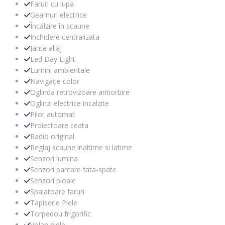
Faruri cu lupa
Geamuri electrice
Încălzire în scaune
Inchidere centralizata
Jante aliaj
Led Day Light
Lumini ambientale
Navigație color
Oglinda retrovizoare antiorbire
Oglinzi electrice incalzite
Pilot automat
Proiectoare ceata
Radio original
Reglaj scaune inaltime si latime
Senzori lumina
Senzori parcare fata-spate
Senzori ploaie
Spalatoare faruri
Tapiserie Piele
Torpedou frigorific
Volan piele