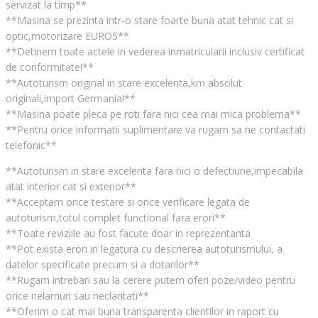
servizat la timp**
**Masina se prezinta intr-o stare foarte buna atat tehnic cat si
optic,motorizare EURO5**
**Detinem toate actele in vederea inmatricularii inclusiv certificat
de conformitate!**
**Autoturism original in stare excelenta,km absolut
originali,import Germania!**
**Masina poate pleca pe roti fara nici cea mai mica problema**
**Pentru orice informatii suplimentare va rugam sa ne contactati
telefonic**
**Autoturism in stare excelenta fara nici o defectiune,impecabila
atat interior cat si exterior**
**Acceptam orice testare si orice verificare legata de
autoturism,totul complet functional fara erori**
**Toate reviziile au fost facute doar in reprezentanta
**Pot exista erori in legatura cu descrierea autoturismului, a
datelor specificate precum si a dotarilor**
**Rugam intrebari sau la cerere putem oferi poze/video pentru
orice nelamuri sau neclaritati**
**Oferim o cat mai buna transparenta clientilor in raport cu