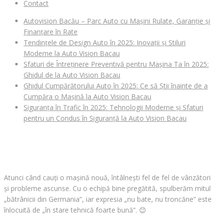
Contact
Autovision Bacău – Parc Auto cu Mașini Rulate, Garanție și
Finanțare în Rate
Tendințele de Design Auto în 2025: Inovații și Stiluri
Moderne la Auto Vision Bacau
Sfaturi de Întreținere Preventivă pentru Mașina Ta în 2025:
Ghidul de la Auto Vision Bacau
Ghidul Cumpărătorului Auto în 2025: Ce să Știi înainte de a
Cumpăra o Mașină la Auto Vision Bacau
Siguranța în Trafic în 2025: Tehnologii Moderne și Sfaturi
pentru un Condus în Siguranță la Auto Vision Bacau
CAUȚI O MAȘINĂ?
Atunci când cauți o mașină nouă, întâlnești fel de fel de vânzători
și probleme ascunse. Cu o echipă bine pregătită, spulberăm mitul
„bătrânicii din Germania”, iar expresia „nu bate, nu troncăne” este
înlocuită de „în stare tehnică foarte bună”.
😊