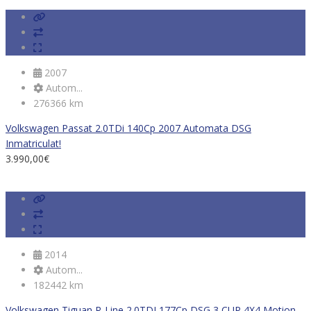
2007
Autom...
276366 km
Volkswagen Passat 2.0TDi 140Cp 2007 Automata DSG
Inmatriculat!
3.990,00
€
2014
Autom...
182442 km
Volkswagen Tiguan R-Line 2.0TDI 177Cp DSG 3 CUP 4X4 Motion