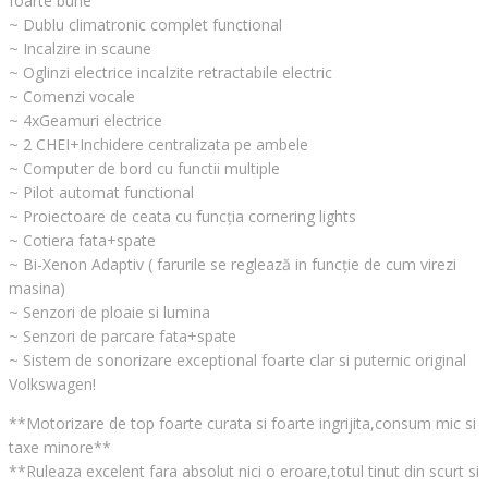
foarte bune
~ Dublu climatronic complet functional
~ Incalzire in scaune
~ Oglinzi electrice incalzite retractabile electric
~ Comenzi vocale
~ 4xGeamuri electrice
~ 2 CHEI+Inchidere centralizata pe ambele
~ Computer de bord cu functii multiple
~ Pilot automat functional
~ Proiectoare de ceata cu funcția cornering lights
~ Cotiera fata+spate
~ Bi-Xenon Adaptiv ( farurile se reglează in funcție de cum virezi
masina)
~ Senzori de ploaie si lumina
~ Senzori de parcare fata+spate
~ Sistem de sonorizare exceptional foarte clar si puternic original
Volkswagen!
**Motorizare de top foarte curata si foarte ingrijita,consum mic si
taxe minore**
**Ruleaza excelent fara absolut nici o eroare,totul tinut din scurt si