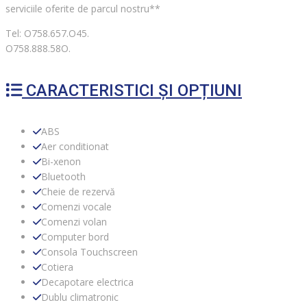
serviciile oferite de parcul nostru**
Tel: O758.657.O45.
O758.888.58O.
CARACTERISTICI ȘI OPȚIUNI
ABS
Aer conditionat
Bi-xenon
Bluetooth
Cheie de rezervă
Comenzi vocale
Comenzi volan
Computer bord
Consola Touchscreen
Cotiera
Decapotare electrica
Dublu climatronic