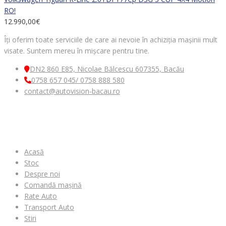
RO!
12.990,00
€
Îți oferim toate serviciile de care ai nevoie în achiziția mașinii mult
visate. Suntem mereu în mișcare pentru tine.
DN2 860 E85, Nicolae Bălcescu 607355, Bacău
0758 657 045/ 0758 888 580
contact@autovision-bacau.ro
MENIU
Acasă
Stoc
Despre noi
Comandă mașină
Rate Auto
Transport Auto
Stiri