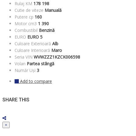
Rulaj KM
178 198
Cutie de viteze
Manuală
Putere cp
160
Motor cm3
1 390
Combustibil
Benzină
EURO
EURO 5
Culoare Exterioară
Alb
Culoare Interioară
Maro
Seria VIN
WVWZZZ1KZCK006598
Volan
Partea stângă
Număr Uși
3
Add to compare
SHARE THIS
×