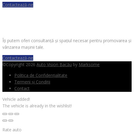
Contactează-ne
VREI SĂ VINZI O MAȘINĂ?
Îți putem oferi consultanță și spațiul necesar pentru promovarea și
vânzarea mașinii tale.
Contactează-ne
©Copyright 2026
Auto Vision Bacău
by
Marksome
Politica de Confidențialitate
Termeni și Condiții
Contact
Vehicle added!
The vehicle is already in the wishlist!
Rate auto