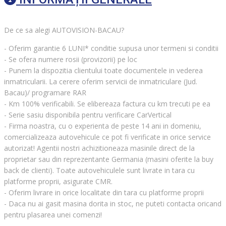
De ce sa alegi AUTOVISION-BACAU?
- Oferim garantie 6 LUNI* conditie supusa unor termeni si conditii
- Se ofera numere rosii (provizorii) pe loc
- Punem la dispozitia clientului toate documentele in vederea
inmatricularii. La cerere oferim servicii de inmatriculare (Jud.
Bacau)/ programare RAR
- Km 100% verificabili. Se elibereaza factura cu km trecuti pe ea
- Serie sasiu disponibila pentru verificare CarVertical
- Firma noastra, cu o experienta de peste 14 ani in domeniu,
comercializeaza autovehicule ce pot fi verificate in orice service
autorizat! Agentii nostri achizitioneaza masinile direct de la
proprietar sau din reprezentante Germania (masini oferite la buy
back de clienti). Toate autovehiculele sunt livrate in tara cu
platforme proprii, asigurate CMR.
- Oferim livrare in orice localitate din tara cu platforme proprii
- Daca nu ai gasit masina dorita in stoc, ne puteti contacta oricand
pentru plasarea unei comenzi!