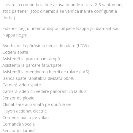
Livrare la comanda la tine acasa oriunde in tara 2-3 saptamani,
stoc partener (stoc dinamic a se verifica inainte configuratia
dorita)
Exterior negru- interior disponibil piele Nappa gri diamant sau
Nappa negru
Avertizare la părăsirea benzii de rulare (LDW)
Cotieră spate
Asistență la pornirea în rampă
Asistență la parcare față/spate
Asistență la menținerea benzii de rulare (LAS)
Bancă spate rabatabilă divizată 60/40
Cameră video spate
Cameră video cu vedere panoramică la 360°
Senzor de ploaie
Climatizare automată pe două zone
Hayon acționat electric
Comenzi audio pe volan
Comandă vocală
Senzor de lumină