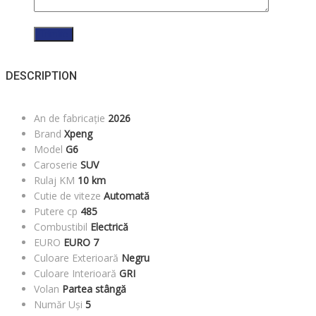
DESCRIPTION
An de fabricație
2026
Brand
Xpeng
Model
G6
Caroserie
SUV
Rulaj KM
10 km
Cutie de viteze
Automată
Putere cp
485
Combustibil
Electrică
EURO
EURO 7
Culoare Exterioară
Negru
Culoare Interioară
GRI
Volan
Partea stângă
Număr Uși
5