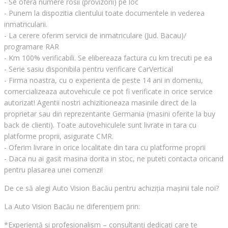
- Se ofera numere rosii (provizorii) pe loc
- Punem la dispozitia clientului toate documentele in vederea
inmatricularii.
- La cerere oferim servicii de inmatriculare (Jud. Bacau)/
programare RAR
- Km 100% verificabili. Se elibereaza factura cu km trecuti pe ea
- Serie sasiu disponibila pentru verificare CarVertical
- Firma noastra, cu o experienta de peste 14 ani in domeniu,
comercializeaza autovehicule ce pot fi verificate in orice service
autorizat! Agentii nostri achizitioneaza masinile direct de la
proprietar sau din reprezentante Germania (masini oferite la buy
back de clienti). Toate autovehiculele sunt livrate in tara cu
platforme proprii, asigurate CMR.
- Oferim livrare in orice localitate din tara cu platforme proprii
- Daca nu ai gasit masina dorita in stoc, ne puteti contacta oricand
pentru plasarea unei comenzi!
De ce să alegi Auto Vision Bacău pentru achiziția mașinii tale noi?
La Auto Vision Bacău ne diferențiem prin:
*Experiență și profesionalism – consultanți dedicați care te