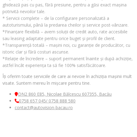
ghidează pas cu pas, fără presiune, pentru a găsi exact mașina
potrivită nevoilor tale.
* Servicii complete – de la configurare personalizată a
autoturismului, până la predarea cheilor și service post-vânzare.
*Finanțare flexibilă – avem soluții de credit auto, rate accesibile
sau leasing adaptate pentru orice buget și profil de client.
*Transparență totală – mașini noi, cu garanție de producător, cu
istoric clar și fără costuri ascunse.
*Relație de încredere – suport permanent înainte și după achiziție,
astfel încât experiența ta să fie 100% satisfăcătoare.
Îți oferim toate serviciile de care ai nevoie în achiziția mașinii mult
visate. Suntem mereu în mișcare pentru tine.
DN2 860 E85, Nicolae Bălcescu 607355, Bacău
0758 657 045/ 0758 888 580
contact@autovision-bacau.ro
MENIU