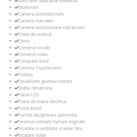
Banchete rabatabile individual
Bluetooth
Camera asistenta trafic
Camera marsalier
Camera recunoastere indicatoare
Cheie de rezervă
Clima
Comenzi vocale
Comenzi volan
Computer bord
Consola Touchscreen
Cotiera
Dezaburire geamuri instant
Dublu climatronic
Faruri LED
Frana de mana electrica
Front Assist
Functie dezghetare automata
Geamuri ionizate fumurii originale
Incalzire si ventilatie scaune fata
Incalzire volan