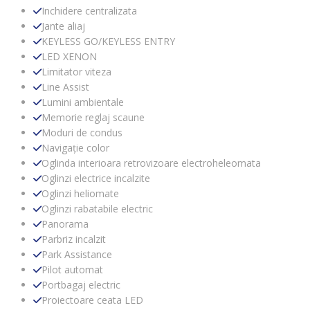
Inchidere centralizata
Jante aliaj
KEYLESS GO/KEYLESS ENTRY
LED XENON
Limitator viteza
Line Assist
Lumini ambientale
Memorie reglaj scaune
Moduri de condus
Navigație color
Oglinda interioara retrovizoare electroheleomata
Oglinzi electrice incalzite
Oglinzi heliomate
Oglinzi rabatabile electric
Panorama
Parbriz incalzit
Park Assistance
Pilot automat
Portbagaj electric
Proiectoare ceata LED