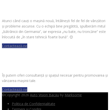
CAUȚI O MAȘINĂ?
Atunci când cauți o mașină nouă, întâlnești fel de fel de vânzători
și probleme ascunse. Cu o echipă bine pregătită, spulberăm mitul
„bătrânicii din Germania”, iar expresia „nu bate, nu troncăne” este
înlocuită de „în stare tehnică foarte bună”.
😊
Contactează-ne
VREI SĂ VINZI O MAȘINĂ?
Îți putem oferi consultanță și spațiul necesar pentru promovarea și
vânzarea mașinii tale.
Contactează-ne
©Copyright 2026
Auto Vision Bacău
by
Marksome
Politica de Confidențialitate
Termeni și Condiții