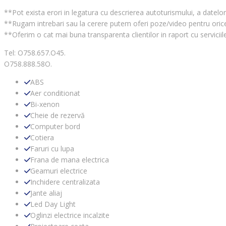
**Pot exista erori in legatura cu descrierea autoturismului, a datelo
**Rugam intrebari sau la cerere putem oferi poze/video pentru orice
**Oferim o cat mai buna transparenta clientilor in raport cu serviciil
Tel: O758.657.O45.
O758.888.58O.
ABS
Aer conditionat
Bi-xenon
Cheie de rezervă
Computer bord
Cotiera
Faruri cu lupa
Frana de mana electrica
Geamuri electrice
Inchidere centralizata
Jante aliaj
Led Day Light
Oglinzi electrice incalzite