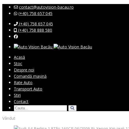
contact@autovision-bacau.ro
(+40) 758 657 045
(+40) 758 657 045
(+40) 758 888 580
Acasă
Stoc
Despre noi
Comandă mașină
Rate Auto
Transport Auto
Stiri
Contact
Vândut