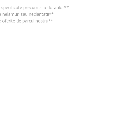
r specificate precum si a dotarilor**
 nelamuri sau neclaritati!**
e oferite de parcul nostru**