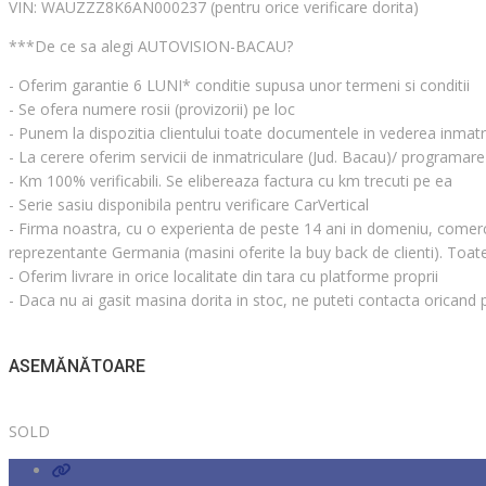
VIN: WAUZZZ8K6AN000237 (pentru orice verificare dorita)
***De ce sa alegi AUTOVISION-BACAU?
- Oferim garantie 6 LUNI* conditie supusa unor termeni si conditii
- Se ofera numere rosii (provizorii) pe loc
- Punem la dispozitia clientului toate documentele in vederea inmatric
- La cerere oferim servicii de inmatriculare (Jud. Bacau)/ programar
- Km 100% verificabili. Se elibereaza factura cu km trecuti pe ea
- Serie sasiu disponibila pentru verificare CarVertical
- Firma noastra, cu o experienta de peste 14 ani in domeniu, comercial
reprezentante Germania (masini oferite la buy back de clienti). Toate
- Oferim livrare in orice localitate din tara cu platforme proprii
- Daca nu ai gasit masina dorita in stoc, ne puteti contacta oricand
ASEMĂNĂTOARE
SOLD