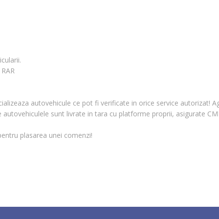
ularii.
e RAR
izeaza autovehicule ce pot fi verificate in orice service autorizat! Age
 autovehiculele sunt livrate in tara cu platforme proprii, asigurate CM
 pentru plasarea unei comenzi!