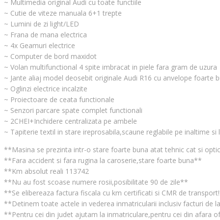
~ Multimedia original Audi cu toate functiile
~ Cutie de viteze manuala 6+1 trepte
~ Lumini de zi light/LED
~ Frana de mana electrica
~ 4x Geamuri electrice
~ Computer de bord maxidot
~ Volan multifunctional 4 spite imbracat in piele fara gram de uzura
~ Jante aliaj model deosebit originale Audi R16 cu anvelope foarte 
~ Oglinzi electrice incalzite
~ Proiectoare de ceata functionale
~ Senzori parcare spate complet functionali
~ 2CHEI+Inchidere centralizata pe ambele
~ Tapiterie textil in stare ireprosabila,scaune reglabile pe inaltime s
**Masina se prezinta intr-o stare foarte buna atat tehnic cat si opti
**Fara accident si fara rugina la caroserie,stare foarte buna**
**Km absolut reali 113742
**Nu au fost scoase numere rosii,posibilitate 90 de zile**
**Se elibereaza factura fiscala cu km certificati si CMR de transport
**Detinem toate actele in vederea inmatricularii inclusiv facturi de 
**Pentru cei din judet ajutam la inmatriculare,pentru cei din afara 