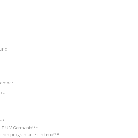
bune
i lombar
c**
!**
la T.U.V Germania!**
oferim programarile din timp!**