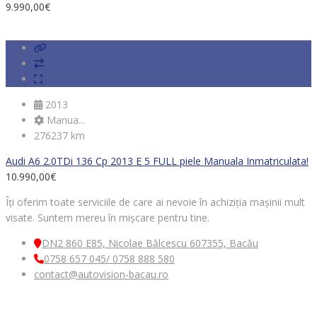
9.990,00
€
2013
Manua...
276237 km
Audi A6 2.0TDi 136 Cp 2013 E 5 FULL piele Manuala Inmatriculata!
10.990,00
€
Îți oferim toate serviciile de care ai nevoie în achiziția mașinii mult
visate. Suntem mereu în mișcare pentru tine.
DN2 860 E85, Nicolae Bălcescu 607355, Bacău
0758 657 045/ 0758 888 580
contact@autovision-bacau.ro
MENIU