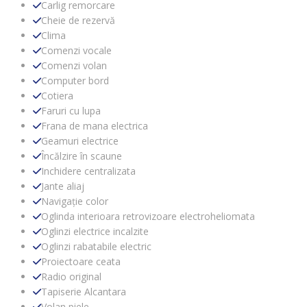
Carlig remorcare
Cheie de rezervă
Clima
Comenzi vocale
Comenzi volan
Computer bord
Cotiera
Faruri cu lupa
Frana de mana electrica
Geamuri electrice
Încălzire în scaune
Inchidere centralizata
Jante aliaj
Navigație color
Oglinda interioara retrovizoare electroheliomata
Oglinzi electrice incalzite
Oglinzi rabatabile electric
Proiectoare ceata
Radio original
Tapiserie Alcantara
Volan piele