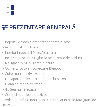
PREZENTARE GENERALĂ
~ Import Germania proprietar neamt in acte
~ Ac complet functional
~ Interior impecabil Piele/Alcantara
~ Incalzire in scaune reglabila pe 3 trepte de caldura
~ Navigatie MMI cu toate functiile
~ Comenzi vocale , conectare Bluetooth
~ Cutie manuala 6+1 viteze
~ Decapotare electrita comanda la buton
~ Frana de mana electrica
~ 4x Geamuri electrice
~ Computer de bord maxidot
~ Volan multifunctional 4 spite imbracat in piele fara gram de
uzura