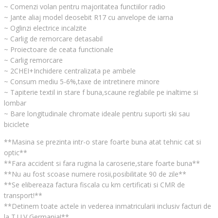
~ Comenzi volan pentru majoritatea functiilor radio
~ Jante aliaj model deosebit R17 cu anvelope de iarna
~ Oglinzi electrice incalzite
~ Carlig de remorcare detasabil
~ Proiectoare de ceata functionale
~ Carlig remorcare
~ 2CHEI+Inchidere centralizata pe ambele
~ Consum mediu 5-6%,taxe de intretinere minore
~ Tapiterie textil in stare f buna,scaune reglabile pe inaltime si
lombar
~ Bare longitudinale chromate ideale pentru suporti ski sau
biciclete
**Masina se prezinta intr-o stare foarte buna atat tehnic cat si
optic**
**Fara accident si fara rugina la caroserie,stare foarte buna**
**Nu au fost scoase numere rosii,posibilitate 90 de zile**
**Se elibereaza factura fiscala cu km certificati si CMR de
transport!**
**Detinem toate actele in vederea inmatricularii inclusiv facturi de
la T.U.V Germania!**