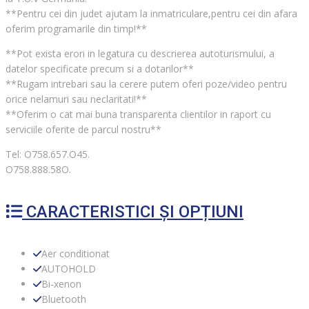
**Pentru cei din judet ajutam la inmatriculare,pentru cei din afara
oferim programarile din timp!**
**Pot exista erori in legatura cu descrierea autoturismului, a
datelor specificate precum si a dotarilor**
**Rugam intrebari sau la cerere putem oferi poze/video pentru
orice nelamuri sau neclaritati!**
**Oferim o cat mai buna transparenta clientilor in raport cu
serviciile oferite de parcul nostru**
Tel: O758.657.O45.
O758.888.58O.
CARACTERISTICI ȘI OPȚIUNI
Aer conditionat
AUTOHOLD
Bi-xenon
Bluetooth