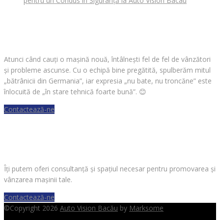
pentru un Condus în Siguranță la Auto Vision Bacau
CAUȚI O MAȘINĂ?
Atunci când cauți o mașină nouă, întâlnești fel de fel de vânzători
și probleme ascunse. Cu o echipă bine pregătită, spulberăm mitul
„bătrânicii din Germania”, iar expresia „nu bate, nu troncăne” este
înlocuită de „în stare tehnică foarte bună”.
😊
Contactează-ne
VREI SĂ VINZI O MAȘINĂ?
Îți putem oferi consultanță și spațiul necesar pentru promovarea și
vânzarea mașinii tale.
Contactează-ne
©Copyright 2026
Auto Vision Bacău
by
Marksome