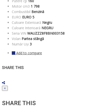
Putere cp
160
Motor cm3
1 798
Combustibil
Benzină
EURO
EURO 5
Culoare Exterioară
Negru
Culoare Interioară
NEGRU
Seria VIN
WAUZZZ8F8BN003158
Volan
Partea stângă
Număr Uși
3
Add to compare
SHARE THIS
×
SHARE THIS