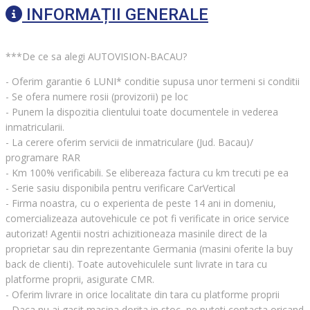
INFORMAȚII GENERALE
***De ce sa alegi AUTOVISION-BACAU?
- Oferim garantie 6 LUNI* conditie supusa unor termeni si conditii
- Se ofera numere rosii (provizorii) pe loc
- Punem la dispozitia clientului toate documentele in vederea
inmatricularii.
- La cerere oferim servicii de inmatriculare (Jud. Bacau)/
programare RAR
- Km 100% verificabili. Se elibereaza factura cu km trecuti pe ea
- Serie sasiu disponibila pentru verificare CarVertical
- Firma noastra, cu o experienta de peste 14 ani in domeniu,
comercializeaza autovehicule ce pot fi verificate in orice service
autorizat! Agentii nostri achizitioneaza masinile direct de la
proprietar sau din reprezentante Germania (masini oferite la buy
back de clienti). Toate autovehiculele sunt livrate in tara cu
platforme proprii, asigurate CMR.
- Oferim livrare in orice localitate din tara cu platforme proprii
- Daca nu ai gasit masina dorita in stoc, ne puteti contacta oricand