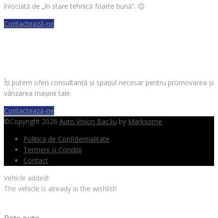
înlocuită de „în stare tehnică foarte bună”.
😊
Contactează-ne
VREI SĂ VINZI O MAȘINĂ?
Îți putem oferi consultanță și spațiul necesar pentru promovarea și
vânzarea mașinii tale.
Contactează-ne
©Copyright 2026
Auto Vision Bacău
by
Marksome
Politica de Confidențialitate
Termeni și Condiții
Contact
Vehicle added!
The vehicle is already in the wishlist!