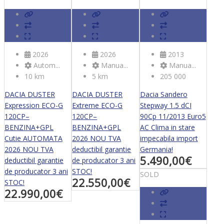
2026
2026
2013
Autom...
Manua...
Manua...
10 km
5 km
205 000
DACIA DUSTER
DACIA DUSTER
Dacia Sandero
Expression ECO-G
Extreme ECO-G
Stepway 1.5 dCI
120CP–
120CP–
90Cp 11/2013 Euro5
BENZINA+GPL
BENZINA+GPL
AC Clima in stare
Cutie AUTOMATA
2026 NOU TVA
impecabila import
2026 NOU TVA
deductibil garantie
Germania!
5.490,00
€
deductibil garantie
de producator 3 ani
de producator 3 ani
STOC!
SOLD
22.550,00
€
STOC!
22.990,00
€