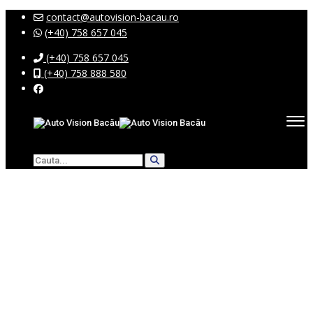
contact@autovision-bacau.ro
(+40) 758 657 045
(+40) 758 657 045
(+40) 758 888 580
C
T
O
R
Vândut
M
A
D
A
N
E
N
R
S
S
D
A
P
C
P
Ă
T
O
O
R
M
E
Rt
N
S
E
A
A
A
T
T
N
Și
U
U
S
A
O
O
N
T
T
Ti
C
Acasă
C
I
Ă
O
O
Ri
T