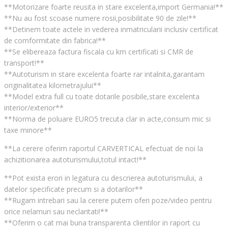
**Motorizare foarte reusita in stare excelenta,import Germania!**
**Nu au fost scoase numere rosii,posibilitate 90 de zile!**
**Detinem toate actele in vederea inmatricularii inclusiv certificat
de comformitate din fabrica!**
**Se elibereaza factura fiscala cu km certificati si CMR de
transport!**
**Autoturism in stare excelenta foarte rar intalnita,garantam
originalitatea kilometrajului**
**Model extra full cu toate dotarile posibile,stare excelenta
interior/exterior**
**Norma de poluare EURO5 trecuta clar in acte,consum mic si
taxe minore**
**La cerere oferim raportul CARVERTICAL efectuat de noi la
achizitionarea autoturismului,totul intact!**
**Pot exista erori in legatura cu descrierea autoturismului, a
datelor specificate precum si a dotarilor**
**Rugam intrebari sau la cerere putem oferi poze/video pentru
orice nelamuri sau neclaritati!**
**Oferim o cat mai buna transparenta clientilor in raport cu