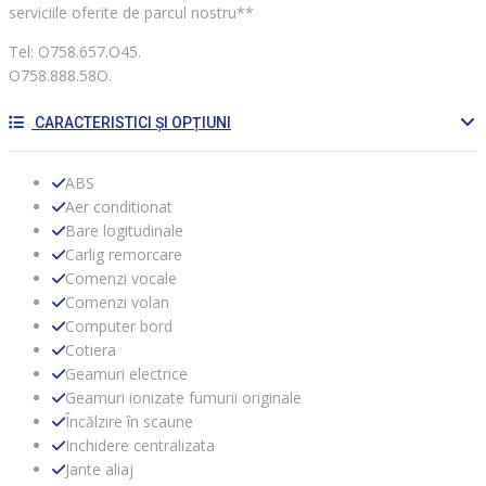
serviciile oferite de parcul nostru**
Tel: O758.657.O45.
O758.888.58O.
CARACTERISTICI ȘI OPȚIUNI
ABS
Aer conditionat
Bare logitudinale
Carlig remorcare
Comenzi vocale
Comenzi volan
Computer bord
Cotiera
Geamuri electrice
Geamuri ionizate fumurii originale
Încălzire în scaune
Inchidere centralizata
Jante aliaj