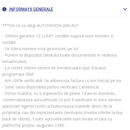
INFORMAȚII GENERALE
***De ce sa alegi AUTOVISION-BACAU?
- Oferim garantie 12 LUNI* conditie supusa unor termeni si
conditii
- Se ofera numere rosii (provizorii) pe loc
- Punem la dispozitia clientului toate documentele in vederea
inmatricularii.
- La cerere oferim servicii de inmatriculare (Jud. Bacau)/
programare RAR
- Km 100% verificabili. Se elibereaza factura cu km trecuti pe ea
- Serie sasiu disponibila pentru verificare CarVertical
- Firma noastra, cu o experienta de peste 14 ani in domeniu,
comercializeaza autovehicule ce pot fi verificate in orice service
autorizat! Agentii nostri achizitioneaza masinile direct de la
proprietar sau din reprezentante Germania (masini oferite la buy
back de clienti). Toate autovehiculele sunt livrate in tara cu
platforme proprii, asigurate CMR.