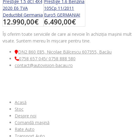
Prestige 1.5 dCI 4X4
Prestige 1.6 Benzina
2020 E6 TVA
105Cp 11/2011
Deductibil Germania
Euro5 GERMANIA!
12.990,00
€
6.490,00
€
Îți oferim toate serviciile de care ai nevoie în achiziția mașinii mult
visate. Suntem mereu în mișcare pentru tine.
DN2 860 E85, Nicolae Bălcescu 607355, Bacău
0758 657 045/ 0758 888 580
contact@autovision-bacau.ro
MENIU
Acasă
Stoc
Despre noi
Comandă mașină
Rate Auto
Transport Auto