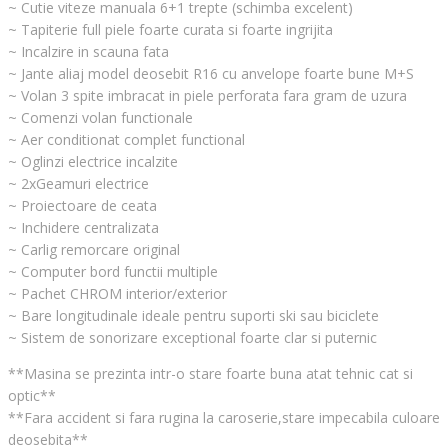
~ Cutie viteze manuala 6+1 trepte (schimba excelent)
~ Tapiterie full piele foarte curata si foarte ingrijita
~ Incalzire in scauna fata
~ Jante aliaj model deosebit R16 cu anvelope foarte bune M+S
~ Volan 3 spite imbracat in piele perforata fara gram de uzura
~ Comenzi volan functionale
~ Aer conditionat complet functional
~ Oglinzi electrice incalzite
~ 2xGeamuri electrice
~ Proiectoare de ceata
~ Inchidere centralizata
~ Carlig remorcare original
~ Computer bord functii multiple
~ Pachet CHROM interior/exterior
~ Bare longitudinale ideale pentru suporti ski sau biciclete
~ Sistem de sonorizare exceptional foarte clar si puternic
**Masina se prezinta intr-o stare foarte buna atat tehnic cat si
optic**
**Fara accident si fara rugina la caroserie,stare impecabila culoare
deosebita**