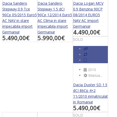
Dacia Sandero
Dacia Sandero
Dacia Logan MCV
Stepway 0.9 Tce
Stepway 1.5 dCI
0.9 Benzina 90CP
90Cp 05/2015 Euro5
90Cp 12/2014 Euro5
08/2014 EURO5
AC NAV in stare
AC Clima in stare
NAV AC Import
impecabila import
impecabila import
Germania!
4.490,00
€
Germania!
Germania!
5.490,00
€
5.990,00
€
SOLD
2010
Manua...
Dacia Duster SD 1.5
dCI 86Cp 4×2
11/2010 inmatriculat
in Romania!
5.490,00
€
SOLD