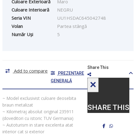
Culoare Exterioară
Maro
Culoare Interioară
NEGRU
Seria VIN
UU1HSDAC645042748
Volan
Partea stângă
Număr Uși
5
Share This
Add to compare
PREZENTARE
GENERALĂ
×
~ Model exclusivist culoare deosebita
braun metalizat
SHARE THIS
~ Kilometraj absolut original 235911
(doveditori cu istoric TUV Germania)
~ Autoturism in stare excelenta atat
interior cat si exterior