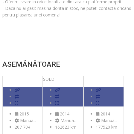
- Oferim livrare in orice localitate din tara cu platforme proprii
- Daca nu ai gasit masina dorita in stoc, ne puteti contacta oricand
pentru plasarea unei comenzi!
ASEMĂNĂTOARE
SOLD
2015
2014
2014
Manua...
Manua...
Manua...
207 704
162623 km
177520 km