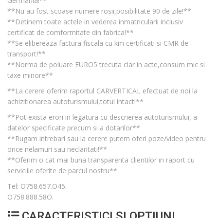
Germania!**
**Nu au fost scoase numere rosii,posibilitate 90 de zile!**
**Detinem toate actele in vederea inmatricularii inclusiv
certificat de comformitate din fabrica!**
**Se elibereaza factura fiscala cu km certificati si CMR de
transport!**
**Norma de poluare EURO5 trecuta clar in acte,consum mic si
taxe minore**
**La cerere oferim raportul CARVERTICAL efectuat de noi la
achizitionarea autoturismului,totul intact!**
**Pot exista erori in legatura cu descrierea autoturismului, a
datelor specificate precum si a dotarilor**
**Rugam intrebari sau la cerere putem oferi poze/video pentru
orice nelamuri sau neclaritati!**
**Oferim o cat mai buna transparenta clientilor in raport cu
serviciile oferite de parcul nostru**
Tel: O758.657.O45.
O758.888.58O.
CARACTERISTICI ȘI OPȚIUNI