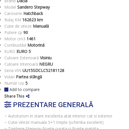
Brand
Dacia
Model
Sandero Stepway
Caroserie
Hatchback
Rulaj KM
162623 km
Cutie de viteze
Manuală
Putere cp
90
Motor cm3
1461
Combustibil
Motorină
EURO
EURO 5
Culoare Exterioară
Visiniu
Culoare Interioară
NEGRU
Seria VIN
UU15SDCLC52181128
Volan
Partea stângă
Număr Uși
5
Add to compare
Share This
PREZENTARE GENERALĂ
~ Autoturism in stare excelenta atat interior cat si exterior
~ Cutie viteze manuala 5+1 trepte (schimba excelent)
~ Tapiterie Stepway foarte curata si foarte ingrijita