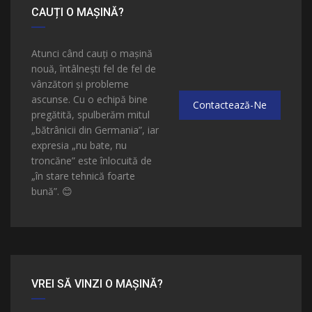
CAUȚI O MAȘINĂ?
Atunci când cauți o mașină
nouă, întâlnești fel de fel de
vânzători și probleme
ascunse. Cu o echipă bine
Contactează-Ne
pregătită, spulberăm mitul
„bătrânicii din Germania”, iar
expresia „nu bate, nu
troncăne” este înlocuită de
„în stare tehnică foarte
bună”.
😊
VREI SĂ VINZI O MAȘINĂ?