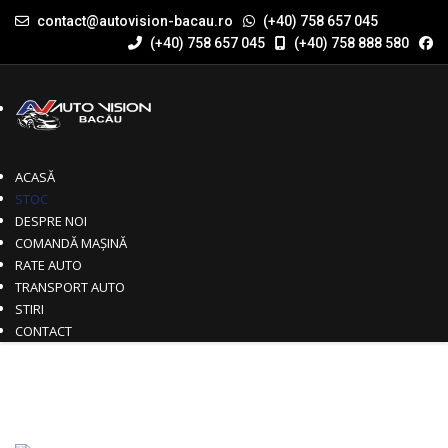
contact@autovision-bacau.ro
(+40) 758 657 045
(+40) 758 657 045
(+40) 758 888 580
ACASĂ
STOC
DESPRE NOI
COMANDĂ MAȘINĂ
RATE AUTO
TRANSPORT AUTO
STIRI
CONTACT
Vândut