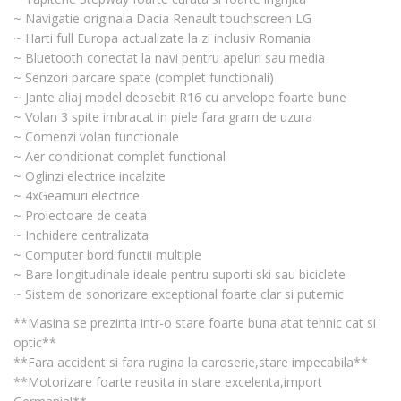
~ Navigatie originala Dacia Renault touchscreen LG
~ Harti full Europa actualizate la zi inclusiv Romania
~ Bluetooth conectat la navi pentru apeluri sau media
~ Senzori parcare spate (complet functionali)
~ Jante aliaj model deosebit R16 cu anvelope foarte bune
~ Volan 3 spite imbracat in piele fara gram de uzura
~ Comenzi volan functionale
~ Aer conditionat complet functional
~ Oglinzi electrice incalzite
~ 4xGeamuri electrice
~ Proiectoare de ceata
~ Inchidere centralizata
~ Computer bord functii multiple
~ Bare longitudinale ideale pentru suporti ski sau biciclete
~ Sistem de sonorizare exceptional foarte clar si puternic
**Masina se prezinta intr-o stare foarte buna atat tehnic cat si
optic**
**Fara accident si fara rugina la caroserie,stare impecabila**
**Motorizare foarte reusita in stare excelenta,import