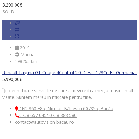
3.290,00
€
SOLD
2010
Manua...
198265 km
Renault Laguna GT Coupe 4Control 2.0 Diesel 178Cp E5 Germania!
5.990,00
€
Îți oferim toate serviciile de care ai nevoie în achiziția mașinii mult
visate. Suntem mereu în mișcare pentru tine.
DN2 860 E85, Nicolae Bălcescu 607355, Bacău
0758 657 045/ 0758 888 580
contact@autovision-bacau.ro