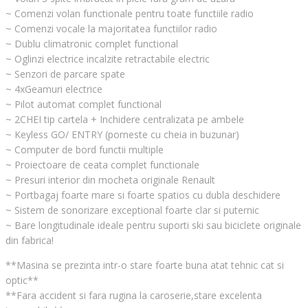
~ Comenzi volan functionale pentru toate functiile radio
~ Comenzi vocale la majoritatea functiilor radio
~ Dublu climatronic complet functional
~ Oglinzi electrice incalzite retractabile electric
~ Senzori de parcare spate
~ 4xGeamuri electrice
~ Pilot automat complet functional
~ 2CHEI tip cartela + Inchidere centralizata pe ambele
~ Keyless GO/ ENTRY (porneste cu cheia in buzunar)
~ Computer de bord functii multiple
~ Proiectoare de ceata complet functionale
~ Presuri interior din mocheta originale Renault
~ Portbagaj foarte mare si foarte spatios cu dubla deschidere
~ Sistem de sonorizare exceptional foarte clar si puternic
~ Bare longitudinale ideale pentru suporti ski sau biciclete originale
din fabrica!
**Masina se prezinta intr-o stare foarte buna atat tehnic cat si
optic**
**Fara accident si fara rugina la caroserie,stare excelenta