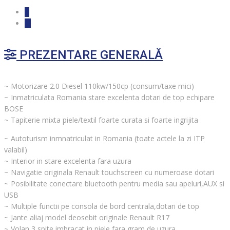
PREZENTARE GENERALĂ
~ Motorizare 2.0 Diesel 110kw/150cp (consum/taxe mici)
~ Inmatriculata Romania stare excelenta dotari de top echipare
BOSE
~ Tapiterie mixta piele/textil foarte curata si foarte ingrijita
~ Autoturism inmnatriculat in Romania (toate actele la zi ITP
valabil)
~ Interior in stare excelenta fara uzura
~ Navigatie originala Renault touchscreen cu numeroase dotari
~ Posibilitate conectare bluetooth pentru media sau apeluri,AUX si
USB
~ Multiple functii pe consola de bord centrala,dotari de top
~ Jante aliaj model deosebit originale Renault R17
~ Volan 3 spite imbracat in piele fara gram de uzura