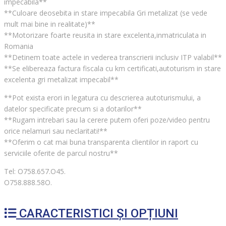
impecabila**
**Culoare deosebita in stare impecabila Gri metalizat (se vede
mult mai bine in realitate)**
**Motorizare foarte reusita in stare excelenta,inmatriculata in
Romania
**Detinem toate actele in vederea transcrierii inclusiv ITP valabil**
**Se elibereaza factura fiscala cu km certificati,autoturism in stare
excelenta gri metalizat impecabil**
**Pot exista erori in legatura cu descrierea autoturismului, a
datelor specificate precum si a dotarilor**
**Rugam intrebari sau la cerere putem oferi poze/video pentru
orice nelamuri sau neclaritati!**
**Oferim o cat mai buna transparenta clientilor in raport cu
serviciile oferite de parcul nostru**
Tel: O758.657.O45.
O758.888.58O.
CARACTERISTICI ȘI OPȚIUNI