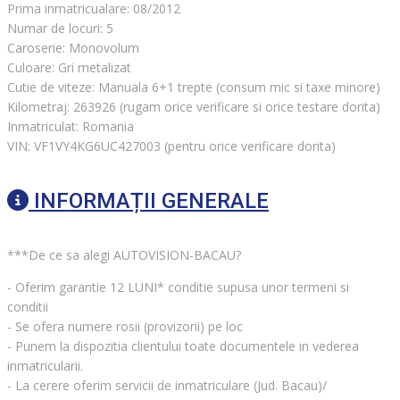
Prima inmatricualare: 08/2012
Numar de locuri: 5
Caroserie: Monovolum
Culoare: Gri metalizat
Cutie de viteze: Manuala 6+1 trepte (consum mic si taxe minore)
Kilometraj: 263926 (rugam orice verificare si orice testare dorita)
Inmatriculat: Romania
VIN: VF1VY4KG6UC427003 (pentru orice verificare dorita)
INFORMAȚII GENERALE
***De ce sa alegi AUTOVISION-BACAU?
- Oferim garantie 12 LUNI* conditie supusa unor termeni si
conditii
- Se ofera numere rosii (provizorii) pe loc
- Punem la dispozitia clientului toate documentele in vederea
inmatricularii.
- La cerere oferim servicii de inmatriculare (Jud. Bacau)/