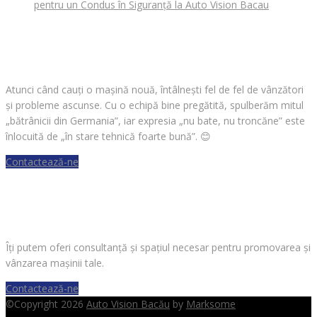
pentru un Condus în Siguranță la Auto Vision Bacau
CAUȚI O MAȘINĂ?
Atunci când cauți o mașină nouă, întâlnești fel de fel de vânzători
și probleme ascunse. Cu o echipă bine pregătită, spulberăm mitul
„bătrânicii din Germania”, iar expresia „nu bate, nu troncăne” este
înlocuită de „în stare tehnică foarte bună”.
😊
Contactează-ne
VREI SĂ VINZI O MAȘINĂ?
Îți putem oferi consultanță și spațiul necesar pentru promovarea și
vânzarea mașinii tale.
Contactează-ne
©Copyright 2026
Auto Vision Bacău
by
Marksome