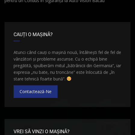
pentru un Condus în Siguranță la Auto Vision Bacau
CAUȚI O MAȘINĂ?
Atunci când cauți o mașină nouă, întâlnești fel de fel de
vânzători și probleme ascunse. Cu o echipă bine
pregătită, spulberăm mitul „bătrânicii din Germania”, iar
expresia „nu bate, nu troncăne” este înlocuită de „în
stare tehnică foarte bună”.
Contactează-Ne
VREI SĂ VINZI O MAȘINĂ?