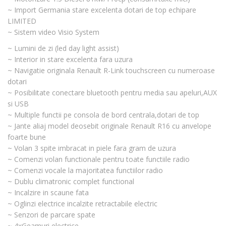
~ Import Germania stare excelenta dotari de top echipare
LIMITED
~ Sistem video Visio System
~ Lumini de zi (led day light assist)
~ Interior in stare excelenta fara uzura
~ Navigatie originala Renault R-Link touchscreen cu numeroase
dotari
~ Posibilitate conectare bluetooth pentru media sau apeluri,AUX
si USB
~ Multiple functii pe consola de bord centrala,dotari de top
~ Jante aliaj model deosebit originale Renault R16 cu anvelope
foarte bune
~ Volan 3 spite imbracat in piele fara gram de uzura
~ Comenzi volan functionale pentru toate functiile radio
~ Comenzi vocale la majoritatea functiilor radio
~ Dublu climatronic complet functional
~ Incalzire in scaune fata
~ Oglinzi electrice incalzite retractabile electric
~ Senzori de parcare spate
~ 4xGeamuri electrice