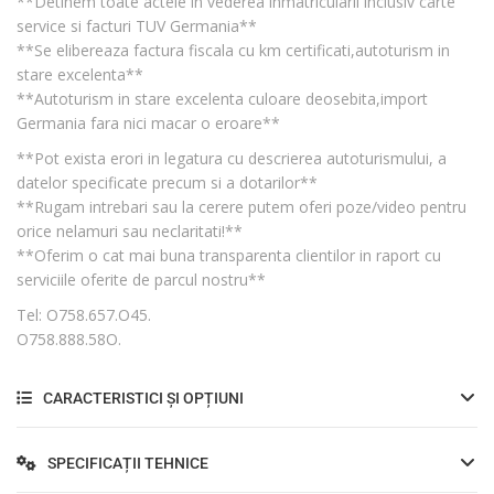
**Detinem toate actele in vederea inmatricularii inclusiv carte
service si facturi TUV Germania**
**Se elibereaza factura fiscala cu km certificati,autoturism in
stare excelenta**
**Autoturism in stare excelenta culoare deosebita,import
Germania fara nici macar o eroare**
**Pot exista erori in legatura cu descrierea autoturismului, a
datelor specificate precum si a dotarilor**
**Rugam intrebari sau la cerere putem oferi poze/video pentru
orice nelamuri sau neclaritati!**
**Oferim o cat mai buna transparenta clientilor in raport cu
serviciile oferite de parcul nostru**
Tel: O758.657.O45.
O758.888.58O.
CARACTERISTICI ȘI OPȚIUNI
SPECIFICAȚII TEHNICE