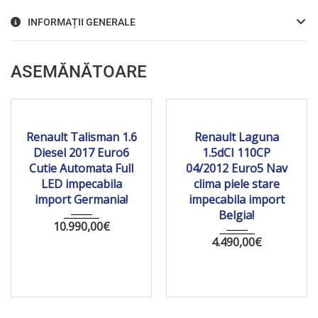
INFORMAȚII GENERALE
ASEMĂNĂTOARE
2017
Autom...
2012
Manua...
203 459
162 274
Renault Talisman 1.6
Renault Laguna
Diesel 2017 Euro6
1.5dCI 110CP
Cutie Automata Full
04/2012 Euro5 Nav
LED impecabila
clima piele stare
import Germania!
impecabila import
Belgia!
10.990,00
€
4.490,00
€