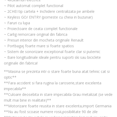
~ Pilot automat complet functional
~ 2CHEI tip cartela + Inchidere centralizata pe ambele
~ Keyless GO/ ENTRY (porneste cu cheia in buzunar)
~ Faruri cu lupa
~ Proiectoare de ceata complet functionale
~ Carlig remorcare original din fabrica
~ Presuri interior din mocheta originale Renault
~ Portbagaj foarte mare si foarte spatios
~ Sistem de sonorizare exceptional foarte clar si puternic
~ Bare longitudinale ideale pentru suporti ski sau biciclete
originale din fabrica!
**Masina se prezinta intr-o stare foarte buna atat tehnic cat si
optic**
**Fara accident si fara rugina la caroserie,stare excelenta
impecabila**
**Culoare deosebita in stare impecabila Grau metalizat (se vede
mult mai bine in realitate)**
**Motorizare foarte reusita in stare excelenta,import Germania
**Nu au fost scoase numere rosii,posibilitate 90 de zile