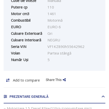
Cutie de viteze
Manuală
Putere cp
110
Motor cm3
1461
Combustibil
Motorină
EURO
EURO 6
Culoare Exterioară
Gri
Culoare Interioară
NEGRU
Seria VIN
VF1KZ890h55642962
Volan
Partea stângă
Număr Uși
5
Add to compare
Share This
PREZENTARE GENERALĂ
~ Motorizare 1.5 Diesel 81kw/110cp (consum/taxe mici)