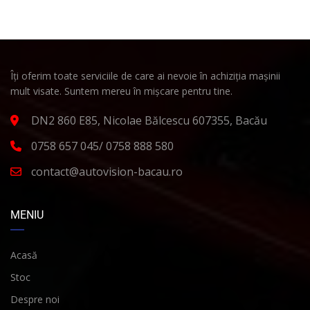
Îți oferim toate serviciile de care ai nevoie în achiziția mașinii
mult visate. Suntem mereu în mișcare pentru tine.
DN2 860 E85, Nicolae Bălcescu 607355, Bacău
0758 657 045/ 0758 888 580
contact@autovision-bacau.ro
MENIU
Acasă
Stoc
Despre noi