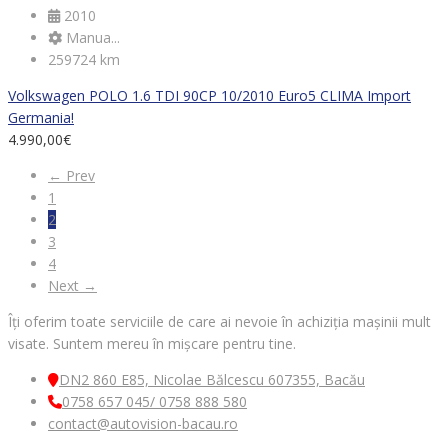
2010
Manua...
259724 km
Volkswagen POLO 1.6 TDI 90CP 10/2010 Euro5 CLIMA Import
Germania!
4.990,00
€
← Prev
1
2
3
4
Next →
Îți oferim toate serviciile de care ai nevoie în achiziția mașinii mult
visate. Suntem mereu în mișcare pentru tine.
DN2 860 E85, Nicolae Bălcescu 607355, Bacău
0758 657 045/ 0758 888 580
contact@autovision-bacau.ro