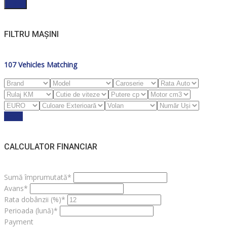
Filter
FILTRU MAȘINI
107
Vehicles Matching
Reset
CALCULATOR FINANCIAR
Sumă împrumutată*
Avans*
Rata dobânzii (%)*
Perioada (lună)*
Payment