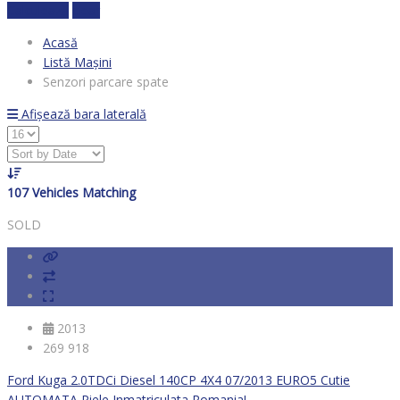
Calculează
clear
Acasă
Listă Mașini
Senzori parcare spate
Afișează bara laterală
107
Vehicles Matching
SOLD
2013
269 918
Ford Kuga 2.0TDCi Diesel 140CP 4X4 07/2013 EURO5 Cutie
AUTOMATA Piele Inmatriculata Romania!