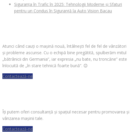
Siguranța în Trafic în 2025: Tehnologii Moderne și Sfaturi
pentru un Condus în Siguranță la Auto Vision Bacau
CAUȚI O MAȘINĂ?
Atunci când cauți o mașină nouă, întâlnești fel de fel de vânzători
și probleme ascunse. Cu o echipă bine pregătită, spulberăm mitul
„bătrânicii din Germania”, iar expresia „nu bate, nu troncăne” este
înlocuită de „în stare tehnică foarte bună”.
😊
Contactează-ne
VREI SĂ VINZI O MAȘINĂ?
Îți putem oferi consultanță și spațiul necesar pentru promovarea și
vânzarea mașinii tale.
Contactează-ne