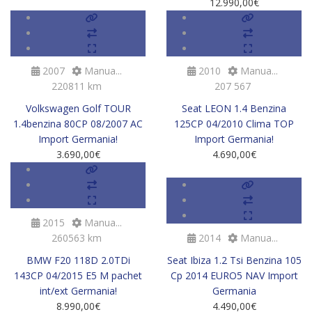
12.990,00
€
2007
Manua...
2010
Manua...
220811 km
207 567
Volkswagen Golf TOUR
Seat LEON 1.4 Benzina
1.4benzina 80CP 08/2007 AC
125CP 04/2010 Clima TOP
Import Germania!
Import Germania!
3.690,00
€
4.690,00
€
SOLD
2015
Manua...
260563 km
2014
Manua...
BMW F20 118D 2.0TDi
Seat Ibiza 1.2 Tsi Benzina 105
143CP 04/2015 E5 M pachet
Cp 2014 EURO5 NAV Import
int/ext Germania!
Germania
8.990,00
€
4.490,00
€