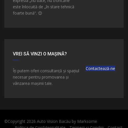
expresia „nu bate, nu troncăne”
este înlocuită de „în stare tehnică
foarte bună”.
😊
VREI SĂ VINZI O MAȘINĂ?
Contactează-ne
Îți putem oferi consultanță și spațiul
necesar pentru promovarea și
vânzarea mașinii tale.
©Copyright 2026
Auto Vision Bacău
by
Marksome
Politica de Confidențialitate
Termeni și Condiții
Contact