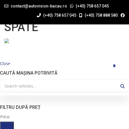
contact@autovision-bacau.ro
(+40) 758 657 045
SENZORI PARCARE
(+40) 758 657 045
(+40) 758 888 580
SPATE
Close
ACASĂ
STOC
DESPRE NOI
COMANDĂ MAȘINĂ
RATE AUTO
TRANSPORT AUTO
STIRI
CONTACT
CAUTĂ MAȘINA POTRIVITĂ
FILTRU DUPĂ PREȚ
Price:
Filter