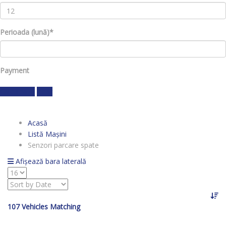
Perioada (lună)*
Payment
Calculează
clear
Acasă
Listă Mașini
Senzori parcare spate
Afișează bara laterală
107
Vehicles Matching
SOLD
SOLD