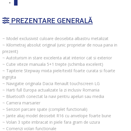
PREZENTARE GENERALĂ
~ Model exclusivist culoare deosebita albastru metalizat
~ Kilometraj absolut original (unic proprietar de noua pana in
prezent)
~ Autoturism in stare excelenta atat interior cat si exterior
~ Cutie viteze manuala 5+1 trepte (schimba excelent)
~ Tapiterie Stepway mixta piele/textil foarte curata si foarte
ingrijita
~ Navigatie originala Dacia Renault touchscreen LG
~ Harti full Europa actualizate la zi inclusiv Romania
~ Bluetooth conectat la navi pentru apeluri sau media
~ Camera marsarier
~ Senzori parcare spate (complet functionali)
~ Jante aliaj model deosebit R16 cu anvelope foarte bune
~ Volan 3 spite imbracat in piele fara gram de uzura
~ Comenzi volan functionale