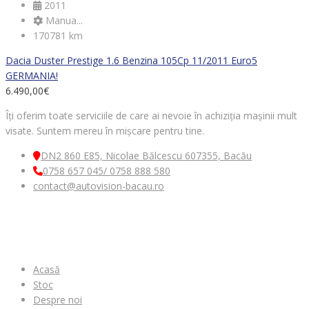
2011
Manua...
170781 km
Dacia Duster Prestige 1.6 Benzina 105Cp 11/2011 Euro5
GERMANIA!
6.490,00
€
Îți oferim toate serviciile de care ai nevoie în achiziția mașinii mult
visate. Suntem mereu în mișcare pentru tine.
DN2 860 E85, Nicolae Bălcescu 607355, Bacău
0758 657 045/ 0758 888 580
contact@autovision-bacau.ro
MENIU
Acasă
Stoc
Despre noi