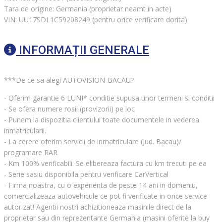
Tara de origine: Germania (proprietar neamt in acte)
VIN: UU17SDL1C59208249 (pentru orice verificare dorita)
INFORMAȚII GENERALE
***De ce sa alegi AUTOVISION-BACAU?
- Oferim garantie 6 LUNI* conditie supusa unor termeni si conditii
- Se ofera numere rosii (provizorii) pe loc
- Punem la dispozitia clientului toate documentele in vederea
inmatricularii.
- La cerere oferim servicii de inmatriculare (Jud. Bacau)/
programare RAR
- Km 100% verificabili. Se elibereaza factura cu km trecuti pe ea
- Serie sasiu disponibila pentru verificare CarVertical
- Firma noastra, cu o experienta de peste 14 ani in domeniu,
comercializeaza autovehicule ce pot fi verificate in orice service
autorizat! Agentii nostri achizitioneaza masinile direct de la
proprietar sau din reprezentante Germania (masini oferite la buy