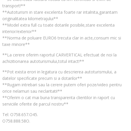
transport!**
**Autoturism in stare excelenta foarte rar intalnita,garantam
originalitatea kilometrajului**
**Model extra full cu toate dotarile posibile,stare excelenta
interior/exterior**
**Norma de poluare EURO6 trecuta clar in acte,consum mic si
taxe minore**
**La cerere oferim raportul CARVERTICAL efectuat de noi la
achizitionarea autoturismului,totul intact!**
**Pot exista erori in legatura cu descrierea autoturismului, a
datelor specificate precum si a dotarilor**
**Rugam intrebari sau la cerere putem oferi poze/video pentru
orice nelamuri sau neclaritati!**
**Oferim o cat mai buna transparenta clientilor in raport cu
serviciile oferite de parcul nostru**
Tel: O758.657.O45.
O758.888.58O.