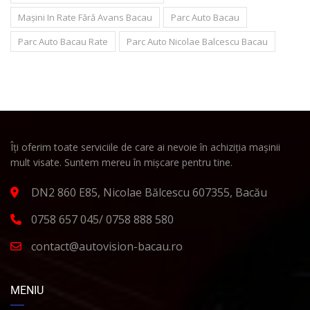
Mașini In Rate Fără Avans Bacau
Parc Auto Bacau
Parc Auto Bacau Rate
Parc Auto Nicolae Balcescu Bacau
Îți oferim toate serviciile de care ai nevoie în achiziția mașinii
mult visate. Suntem mereu în mișcare pentru tine.
DN2 860 E85, Nicolae Bălcescu 607355, Bacău
0758 657 045/ 0758 888 580
contact@autovision-bacau.ro
MENIU