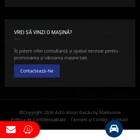
VREI SĂ VINZI O MAȘINĂ?
Îți putem oferi consultanță și spațiul necesar pentru
promovarea și vânzarea mașinii tale.
Contactează-Ne
©Copyright 2026
Auto Vision Bacău
by
Marksome
Politica de Confidențialitate
Termeni și Condiții
Contact