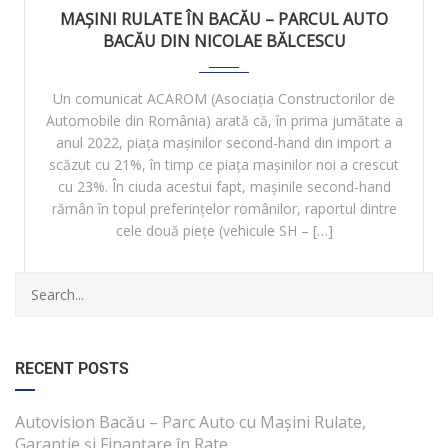
MAȘINI RULATE ÎN BACĂU – PARCUL AUTO
BACĂU DIN NICOLAE BĂLCESCU
Un comunicat ACAROM (Asociația Constructorilor de
Automobile din România) arată că, în prima jumătate a
anul 2022, piața mașinilor second-hand din import a
scăzut cu 21%, în timp ce piața mașinilor noi a crescut
cu 23%. În ciuda acestui fapt, mașinile second-hand
rămân în topul preferințelor românilor, raportul dintre
cele două piețe (vehicule SH – […]
RECENT POSTS
Autovision Bacău – Parc Auto cu Mașini Rulate,
Garanție și Finanțare în Rate