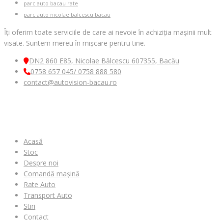
parc auto bacau rate
parc auto nicolae balcescu bacau
Îți oferim toate serviciile de care ai nevoie în achiziția mașinii mult
visate. Suntem mereu în mișcare pentru tine.
DN2 860 E85, Nicolae Bălcescu 607355, Bacău
0758 657 045/ 0758 888 580
contact@autovision-bacau.ro
MENIU
Acasă
Stoc
Despre noi
Comandă mașină
Rate Auto
Transport Auto
Stiri
Contact