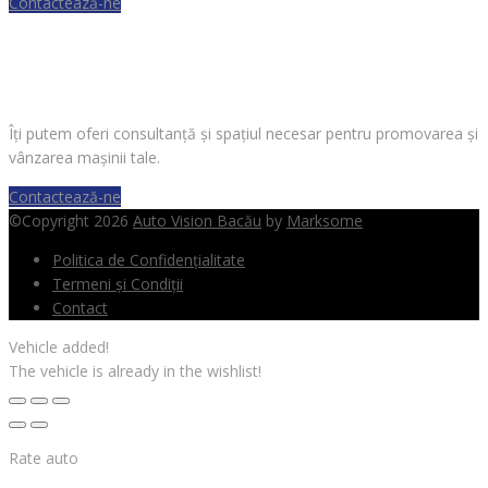
Contactează-ne
VREI SĂ VINZI O MAȘINĂ?
Îți putem oferi consultanță și spațiul necesar pentru promovarea și
vânzarea mașinii tale.
Contactează-ne
©Copyright 2026
Auto Vision Bacău
by
Marksome
Politica de Confidențialitate
Termeni și Condiții
Contact
Vehicle added!
The vehicle is already in the wishlist!
Rate auto