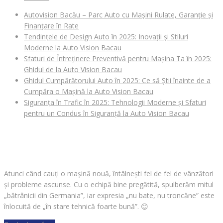
Autovision Bacău – Parc Auto cu Mașini Rulate, Garanție și
Finanțare în Rate
Tendințele de Design Auto în 2025: Inovații și Stiluri
Moderne la Auto Vision Bacau
Sfaturi de Întreținere Preventivă pentru Mașina Ta în 2025:
Ghidul de la Auto Vision Bacau
Ghidul Cumpărătorului Auto în 2025: Ce să Știi înainte de a
Cumpăra o Mașină la Auto Vision Bacau
Siguranța în Trafic în 2025: Tehnologii Moderne și Sfaturi
pentru un Condus în Siguranță la Auto Vision Bacau
CAUȚI O MAȘINĂ?
Atunci când cauți o mașină nouă, întâlnești fel de fel de vânzători
și probleme ascunse. Cu o echipă bine pregătită, spulberăm mitul
„bătrânicii din Germania”, iar expresia „nu bate, nu troncăne” este
înlocuită de „în stare tehnică foarte bună”.
😊